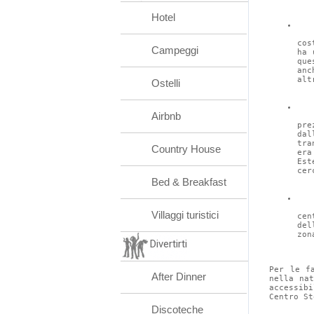
Hotel
cos
Campeggi
ha 
que
anc
alt
Ostelli
Airbnb
pre
da
tra
Country House
era
Est
cer
Bed & Breakfast
Villaggi turistici
cen
del
zon
Divertirti
Per le f
After Dinner
nella na
accessib
Centro St
Discoteche