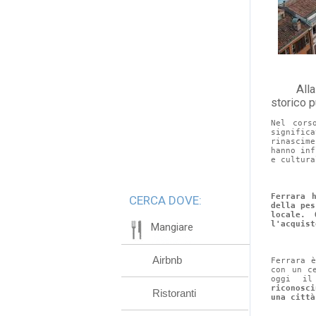
	Alla scoperta delle bellezze di Ferrara: perché il centro 
storico p
Nel cors
signific
rinascim
hanno inf
e cultura
Ferrara 
CERCA DOVE:
della pes
locale. 
l'acquist
Mangiare
Airbnb
Ferrara 
con un c
oggi il
riconosc
Ristoranti
una città