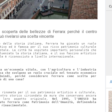
C
uò rivelarsi una scelta vincente
o della storia italiana, Ferrara ha giocato un ruolo 
ativo ed è famosa per il suo ricco patrimonio culturale 
entale. La città ha ospitato importanti personalità che 
luenzato la storia italiana, e il suo fascino artistico 
le è riconosciuto a livello internazionale.
ha un'economia vitale, con l'agricoltura e l'industria 
ca che svolgono un ruolo cruciale nel tessuto economico 
Quindi, perché considerare Ferrara come scelta per 
o di una casa?
A
è rinomata per il suo patrimonio artistico e culturale, 
entro storico circondato da mura che conservano ancora 
 loro aspetto originale. 
Nel 1995, l'UNESCO ha 
iuto Ferrara come Patrimonio dell'Umanità, definendola 
 rinascimentale
.