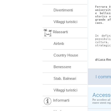
Ferrara è
Divertimenti
universi
e bellez
storico o
grande a
Villaggi turistici
caos.
Rilassarti
In defin
possibil
cultura,
Airbnb
strategic
Country House
di Luca Re
Benessere
I comme
Stab. Balneari
Villaggi turistici
Access
Informarti
Per accedere ad 
essere utenti regi