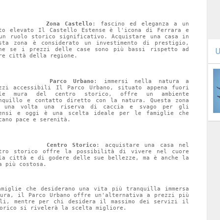
Zona Castello
: fascino ed eleganza a un 
to elevato Il Castello Estense è l'icona di Ferrara e 
un ruolo storico significativo. Acquistare una casa in 
sta zona è considerato un investimento di prestigio, 
he se i prezzi delle case sono più bassi rispetto ad 
U
re città della regione.
Parco Urbano
: immersi nella natura a 
zzi accessibili Il Parco Urbano, situato appena fuori 
lle mura del centro storico, offre un ambiente 
nquillo e contatto diretto con la natura. Questa zona 
 una volta una riserva di caccia e svago per gli 
ensi e oggi è una scelta ideale per le famiglie che 
cano pace e serenità.
Centro Storico
: acquistare una casa nel 
tro storico offre la possibilità di vivere nel cuore 
la città e di godere delle sue bellezze, ma è anche la 
a più costosa.
amiglie che desiderano una vita più tranquilla immersa 
tura, il Parco Urbano offre un'alternativa a prezzi più 
ili, mentre per chi desidera il massimo dei servizi il 
orico si rivelerà la scelta migliore.