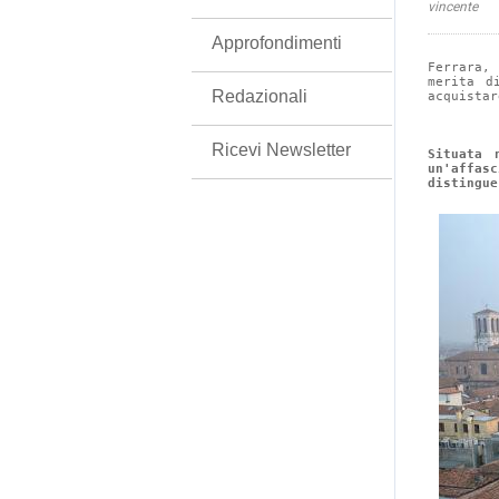
vincente
Approfondimenti
Ferrara,
merita d
Redazionali
acquistar
Ricevi Newsletter
Situata 
un'affas
distingue