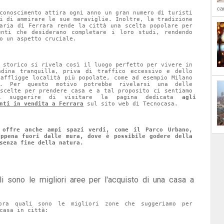
car
conoscimento attira ogni anno un gran numero di turisti 
i di ammirare le sue meraviglie. Inoltre, la tradizione 
taria di Ferrara rende la città una scelta popolare per 
enti che desiderano completare i loro studi, rendendo 
o un aspetto cruciale.
 storico si rivela così il luogo perfetto per vivere in 
adina tranquilla, priva di traffico eccessivo e dello 
 affligge località più popolate, come ad esempio Milano 
. Per questo motivo potrebbe rivelarsi una delle 
 scelte per prendere casa e a tal proposito ci sentiamo 
i suggerire di visitare la pagina dedicata 
agli 
nti in vendita a Ferrara
 sul sito web di Tecnocasa.
 offre anche ampi spazi verdi, come il Parco Urbano, 
appena fuori dalle mura, dove è possibile godere della 
senza fine della natura.
ora quali sono le migliori zone che suggeriamo per 
casa in città: