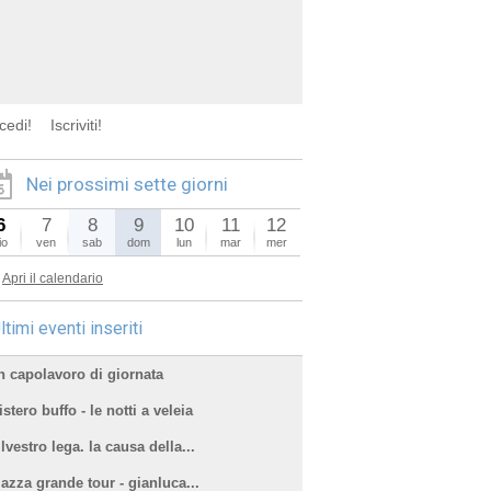
cedi!
Iscriviti!
Nei prossimi sette giorni
6
7
8
9
10
11
12
io
ven
sab
dom
lun
mar
mer
Apri il calendario
ltimi eventi inseriti
n capolavoro di giornata
stero buffo - le notti a veleia
lvestro lega. la causa della...
iazza grande tour - gianluca...