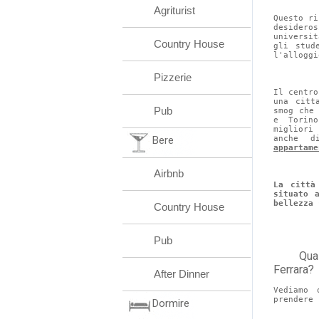
Agriturist
Questo ri
desideros
universi
Country House
gli stud
l'alloggi
Pizzerie
Il centro
una citt
Pub
smog che
e Torino
migliori
Bere
anche d
appartame
Airbnb
La città
situato 
bellezza 
Country House
Pub
	Quali sono le migliori aree per l'acquisto di una casa a 
Ferrara?
After Dinner
Vediamo 
prendere 
Dormire