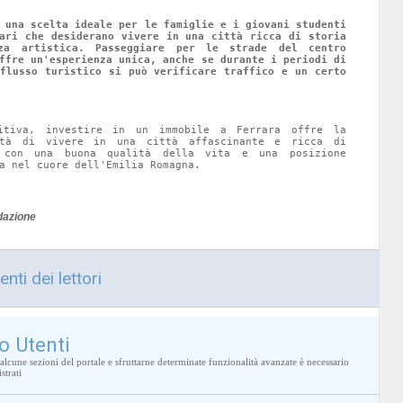
 una scelta ideale per le famiglie e i giovani studenti 
tari che desiderano vivere in una città ricca di storia 
za artistica. Passeggiare per le strade del centro 
ffre un'esperienza unica, anche se durante i periodi di 
fflusso turistico si può verificare traffico e un certo 
itiva, investire in un immobile a Ferrara offre la 
ità di vivere in una città affascinante e ricca di 
 con una buona qualità della vita e una posizione 
a nel cuore dell'Emilia Romagna.
dazione
nti dei lettori
o Utenti
alcune sezioni del portale e sfruttarne determinate funzionalità avanzate è necessario
strati