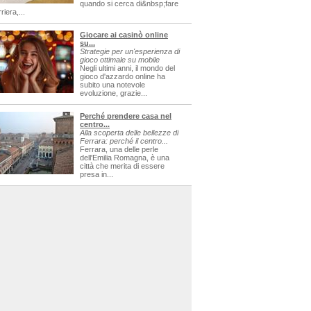
quando si cerca di&nbsp;fare
riera,...
Giocare ai casinò online
su...
Strategie per un'esperienza di
gioco ottimale su mobile
Negli ultimi anni, il mondo del
gioco d'azzardo online ha
subito una notevole
evoluzione, grazie...
Perché prendere casa nel
centro...
Alla scoperta delle bellezze di
Ferrara: perché il centro...
Ferrara, una delle perle
dell'Emilia Romagna, è una
città che merita di essere
presa in...