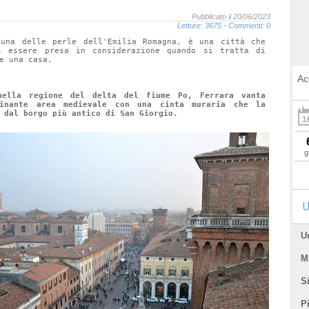
Pubblicato il 20/06/2023
Letture:
3675
- Commenti: 0
 una delle perle dell'Emilia Romagna, è una città che 
i essere presa in considerazione quando si tratta di 
e una casa.
Ac
nella regione del delta del fiume Po, Ferrara vanta 
cinante area medievale con una cinta muraria che la 
 dal borgo più antico di San Giorgio. 
g
U
U
Mi
Si
P