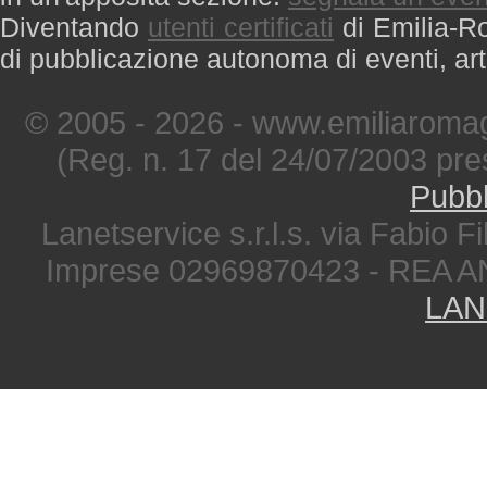
Diventando
utenti certificati
di Emilia-Ro
di pubblicazione autonoma di eventi, art
© 2005 - 2026 - www.emiliaromag
(Reg. n. 17 del 24/07/2003 pre
Pubbl
Lanetservice s.r.l.s. via Fabio Fi
Imprese 02969870423 - REA A
LAN