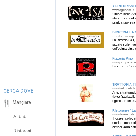
AGRITURISMO
www.agrincisa.it
Situato nelle vi
storico, in confor
pratica sportiva
BIRRERIA LA
www.birrerialaqu
La Birreria La Q
situato sulle ri
dell'ottima birra e
Pizzeria Pino
www.pinopizzeria.
Pizzeria - Cucin
TRATTORIA T
www.trattoriatiola.
CERCA DOVE:
Antica trattoria
tipica (tagliatelle
rigorosamente f
Mangiare
Ristorante “La
www.ristorantelac
Airbnb
Il locale, colloc
storico, conosciu
simboli della cit
Ristoranti