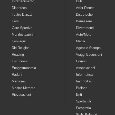
Intrattenimento
Pub
Discoteca
After Dinner
Teatro-Danza
Discoteche
Corsi
Benessere
Gare-Sportive
Divertimenti
Manifestazioni
Auto/Moto
Convegni
Media
Riti-Religiosi
Agenzie Stampa
Reading
Viaggi Escursioni
Escursioni
Comuni
Enogastronomia
Associazioni
Raduni
Informatica
Memoriali
Immobiliari
Mostre-Mercato
Proloco
Rievocazioni
Enti
Spettacoli
Fotografia
Stab. Balneari