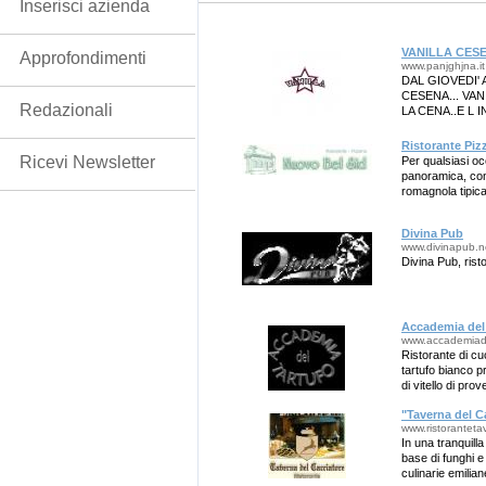
Inserisci azienda
VANILLA CES
Approfondimenti
www.panjghjna.it
DAL GIOVEDI' 
CESENA... VA
Redazionali
LA CENA..E L
Ristorante Pi
Ricevi Newsletter
Per qualsiasi o
panoramica, con 
romagnola tipica
Divina Pub
www.divinapub.n
Divina Pub, rist
Accademia del
www.accademiade
Ristorante di c
tartufo bianco p
di vitello di pro
"Taverna del C
www.ristoranteta
In una tranquill
base di funghi e
culinarie emilia