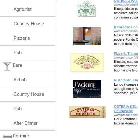
OSTELLO FATT
www.cadigianni.it
Agriturist
Il luogo ideale 
ambiente salubr
con annesso par
Country House
Il Cardello Lo
www.ilcardelloloc
Nasce dalla rist
Pizzerie
podere Fondo Ori
museo dello scri
Pub
Pizzeria Tratto
www.portasanfelic
Il locale, nato c
Bere
antiche trattorie
buon vino e le 
Airbnb
Ristorante J'A
Lungo il canale p
accogliente e ri
soddisfar i più e
Country House
OSTERIA DEL M
Pub
Churrasche
www.osteriadelme
Dal 20 ottobre 1
After Dinner
tutta la Romagn
Dormire