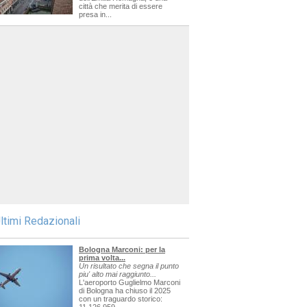
città che merita di essere
presa in...
ltimi Redazionali
Bologna Marconi: per la
prima volta...
Un risultato che segna il punto
piu' alto mai raggiunto...
L'aeroporto Guglielmo Marconi
di Bologna ha chiuso il 2025
con un traguardo storico: