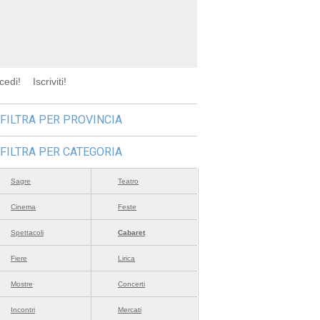
cedi!
Iscriviti!
FILTRA PER PROVINCIA
FILTRA PER CATEGORIA
Sagre
Teatro
Cinema
Feste
Spettacoli
Cabaret
Fiere
Lirica
Mostre
Concerti
Incontri
Mercati