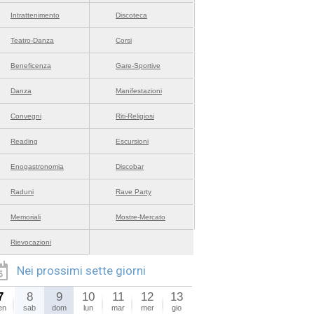
Intrattenimento
Discoteca
Teatro-Danza
Corsi
Beneficenza
Gare-Sportive
Danza
Manifestazioni
Convegni
Riti-Religiosi
Reading
Escursioni
Enogastronomia
Discobar
Raduni
Rave Party
Memoriali
Mostre-Mercato
Rievocazioni
Nei prossimi sette giorni
7
8
9
10
11
12
13
en
sab
dom
lun
mar
mer
gio