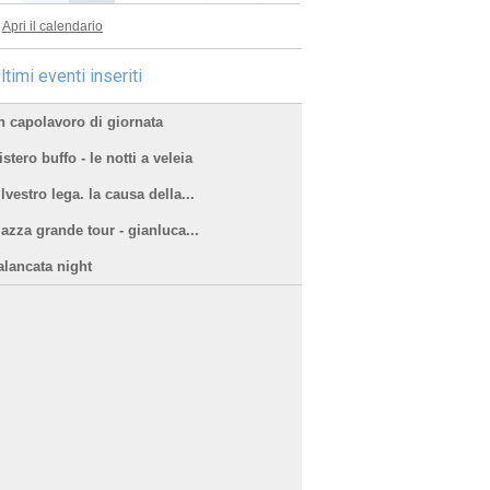
Apri il calendario
ltimi eventi inseriti
n capolavoro di giornata
stero buffo - le notti a veleia
lvestro lega. la causa della...
iazza grande tour - gianluca...
alancata night