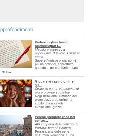
pprofondimenti
Parlare inglese livello
madrelingua: i...
Maggiore accesso a
opportunita' di lavoro. L'inglese
come...
Sapere l'inglese ormai non è
più un optional, soprattutto
quando si cerca di&nbsp;fare
riera,...
Giocare ai casinò online
su...
Strategie per un'esperienza di
gioco ottimale su mobile
Negli ultimi anni, il mondo del
gioco d'azzardo online ha
subito una notevole
evoluzione, grazie...
Perché prendere casa nel
centro...
Alla scoperta delle bellezze di
Ferrara: perché il centro...
Ferrara, una delle perle
dell'Emilia Romagna, è una