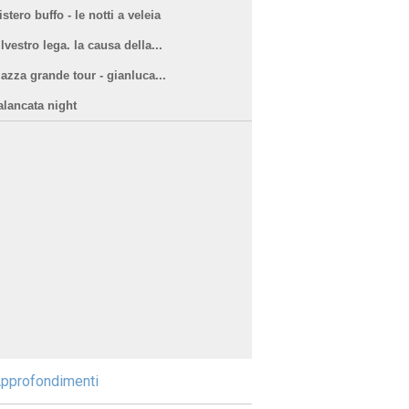
stero buffo - le notti a veleia
lvestro lega. la causa della...
iazza grande tour - gianluca...
alancata night
pprofondimenti