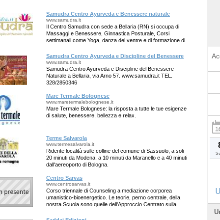
Samudra Centro Ayurveda e Benessere naturale
www.samudra.it
Il Centro Samudra con sede a Bellaria (RN) si occupa di
Massaggi e Benessere, Ginnastica Posturale, Corsi
settimanali come Yoga, danza del ventre e di formazione di
massaggio.
Ac
Samudra Centro Ayurveda e Discipline del Benessere
www.samudra.it
Samudra Centro Ayurveda e Discipline del Benessere
Naturale a Bellaria, via Arno 57. www.samudra.it TEL.
328/2850346
Mare Termale Bolognese
www.maretermalebolognese.it
Mare Termale Bolognese: la risposta a tutte le tue esigenze
di salute, benessere, bellezza e relax.
Terme Salvarola
www.termesalvarola.it
Ridente località sulle colline del comune di Sassuolo, a soli
s
20 minuti da Modena, a 10 minuti da Maranello e a 40 minuti
dall'aereoporto di Bologna.
Centro Sarvas
www.centrosarvas.it
U
Corso triennale di Counseling a mediazione corporea
umanistico-bioenergetico. Le teorie, perno centrale, della
nostra Scuola sono quelle dell'Approccio Centrato sulla
Persona di C. Rogers, quelle del
U