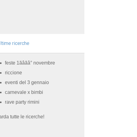
ltime ricerche
feste 1ãâãâ° novembre
riccione
eventi del 3 gennaio
carnevale x bimbi
rave party rimini
rda tutte le ricerche!