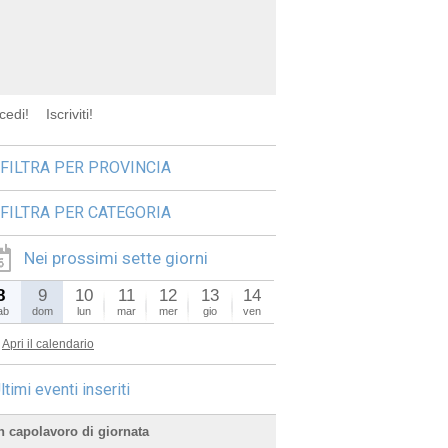
cedi!
Iscriviti!
FILTRA PER PROVINCIA
FILTRA PER CATEGORIA
Nei prossimi sette giorni
8
9
10
11
12
13
14
ab
dom
lun
mar
mer
gio
ven
Apri il calendario
ltimi eventi inseriti
n capolavoro di giornata