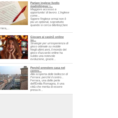
Parlare inglese livello
madrelingua: i...
Maggiore accesso a
opportunita' di lavoro. L'inglese
come...
Sapere l'inglese ormai non è
più un optional, soprattutto
quando si cerca di&nbsp;fare
riera,...
Giocare ai casinò online
su...
Strategie per un'esperienza di
gioco ottimale su mobile
Negli ultimi anni, il mondo del
gioco d'azzardo online ha
subito una notevole
evoluzione, grazie...
Perché prendere casa nel
centro...
Alla scoperta delle bellezze di
Ferrara: perché il centro...
Ferrara, una delle perle
dell'Emilia Romagna, è una
città che merita di essere
presa in...