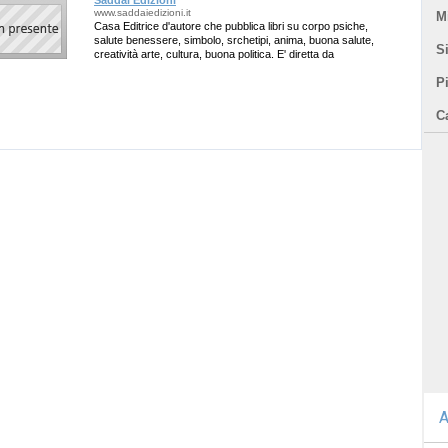
Saddai Edizioni
www.saddaiedizioni.it
Mi
Casa Editrice d'autore che pubblica libri su corpo psiche,
salute benessere, simbolo, srchetipi, anima, buona salute,
Si
creatività arte, cultura, buona politica. E' diretta da
FRANCESCA PELLEGRINI
P
C
A