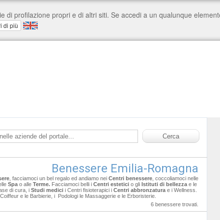
Benessere Emilia-Romagna
sere
, facciamoci un bel regalo ed andiamo nei
Centri benessere
, coccoliamoci nelle
lle
Spa
o alle
Terme.
Facciamoci belli i
Centri estetici
o gli
Istituti di bellezza
e le
se di cura, i
Studi medici
i Centri fisioterapici i
Centri abbronzatura
e i Wellness.
i Coiffeur e le Barbierie, i Podologi le Massaggerie e le Erboristerie.
6 benessere trovati.