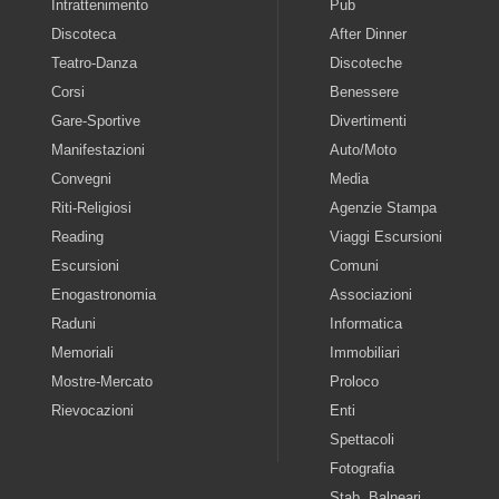
Intrattenimento
Pub
Discoteca
After Dinner
Teatro-Danza
Discoteche
Corsi
Benessere
Gare-Sportive
Divertimenti
Manifestazioni
Auto/Moto
Convegni
Media
Riti-Religiosi
Agenzie Stampa
Reading
Viaggi Escursioni
Escursioni
Comuni
Enogastronomia
Associazioni
Raduni
Informatica
Memoriali
Immobiliari
Mostre-Mercato
Proloco
Rievocazioni
Enti
Spettacoli
Fotografia
Stab. Balneari