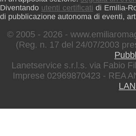
Diventando
utenti certificati
di Emilia-Ro
di pubblicazione autonoma di eventi, art
© 2005 - 2026 - www.emiliaromag
(Reg. n. 17 del 24/07/2003 pre
Pubbl
Lanetservice s.r.l.s. via Fabio Fi
Imprese 02969870423 - REA A
LAN