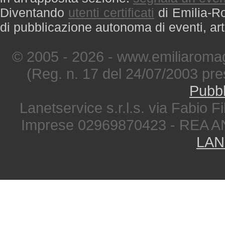
Diventando
utenti certificati
di Emilia-Ro
di pubblicazione autonoma di eventi, art
© 2005 - 2026 - www.emiliaromag
(Reg. n. 17 del 24/07/2003 pre
Pubbl
Lanetservice s.r.l.s. via Fabio Fi
Imprese 02969870423 - REA A
LAN