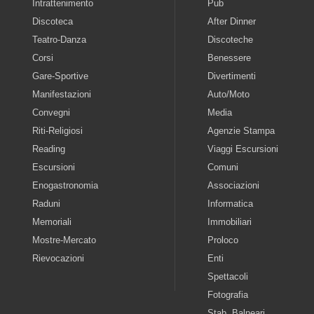
Intrattenimento
Pub
Discoteca
After Dinner
Teatro-Danza
Discoteche
Corsi
Benessere
Gare-Sportive
Divertimenti
Manifestazioni
Auto/Moto
Convegni
Media
Riti-Religiosi
Agenzie Stampa
Reading
Viaggi Escursioni
Escursioni
Comuni
Enogastronomia
Associazioni
Raduni
Informatica
Memoriali
Immobiliari
Mostre-Mercato
Proloco
Rievocazioni
Enti
Spettacoli
Fotografia
Stab. Balneari