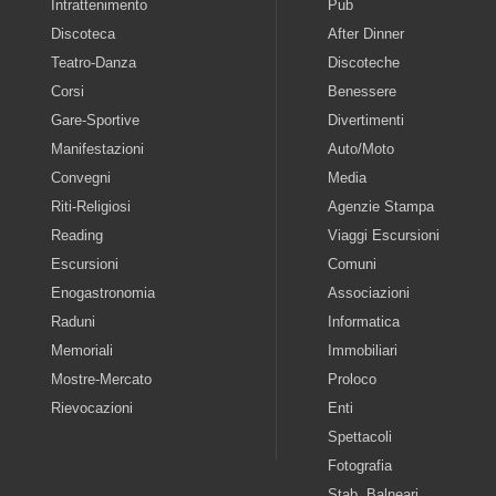
Intrattenimento
Pub
Discoteca
After Dinner
Teatro-Danza
Discoteche
Corsi
Benessere
Gare-Sportive
Divertimenti
Manifestazioni
Auto/Moto
Convegni
Media
Riti-Religiosi
Agenzie Stampa
Reading
Viaggi Escursioni
Escursioni
Comuni
Enogastronomia
Associazioni
Raduni
Informatica
Memoriali
Immobiliari
Mostre-Mercato
Proloco
Rievocazioni
Enti
Spettacoli
Fotografia
Stab. Balneari