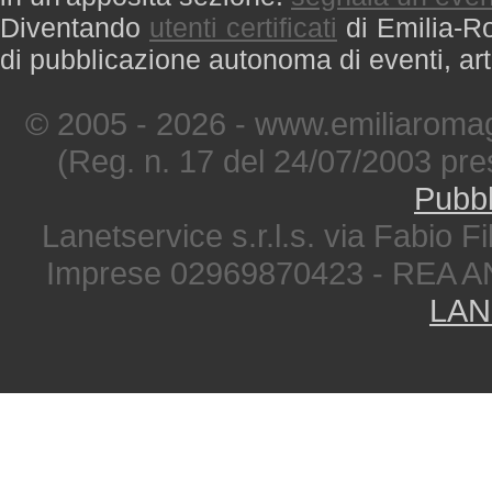
Diventando
utenti certificati
di Emilia-Ro
di pubblicazione autonoma di eventi, art
© 2005 - 2026 - www.emiliaromag
(Reg. n. 17 del 24/07/2003 pre
Pubbl
Lanetservice s.r.l.s. via Fabio Fi
Imprese 02969870423 - REA A
LAN