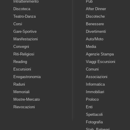
Intrattenimento
Pub
Discoteca
After Dinner
Teatro-Danza
Discoteche
Corsi
Benessere
Gare-Sportive
Divertimenti
Manifestazioni
Auto/Moto
Convegni
Media
Riti-Religiosi
Agenzie Stampa
Reading
Viaggi Escursioni
Escursioni
Comuni
Enogastronomia
Associazioni
Raduni
Informatica
Memoriali
Immobiliari
Mostre-Mercato
Proloco
Rievocazioni
Enti
Spettacoli
Fotografia
Stab. Balneari