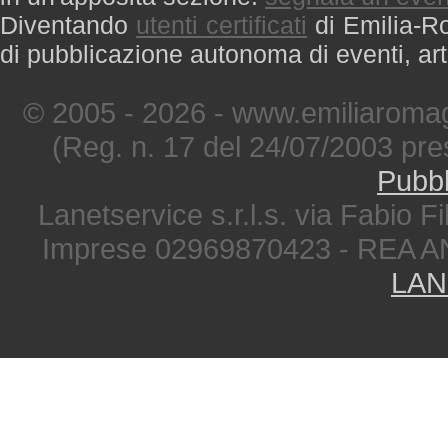
Diventando
utenti certificati
di Emilia-Ro
di pubblicazione autonoma di eventi, art
© 2005 - 2026 - www.emiliaromag
(Reg. n. 17 del 24/07/2003 pre
Pubbl
Lanetservice s.r.l.s. via Fabio Fi
Imprese 02969870423 - REA A
LAN