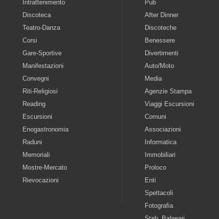
Intrattenimento
Pub
Discoteca
After Dinner
Teatro-Danza
Discoteche
Corsi
Benessere
Gare-Sportive
Divertimenti
Manifestazioni
Auto/Moto
Convegni
Media
Riti-Religiosi
Agenzie Stampa
Reading
Viaggi Escursioni
Escursioni
Comuni
Enogastronomia
Associazioni
Raduni
Informatica
Memoriali
Immobiliari
Mostre-Mercato
Proloco
Rievocazioni
Enti
Spettacoli
Fotografia
Stab. Balneari