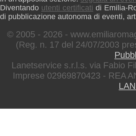
Diventando
utenti certificati
di Emilia-Ro
di pubblicazione autonoma di eventi, art
© 2005 - 2026 - www.emiliaromag
(Reg. n. 17 del 24/07/2003 pre
Pubbl
Lanetservice s.r.l.s. via Fabio Fi
Imprese 02969870423 - REA A
LAN