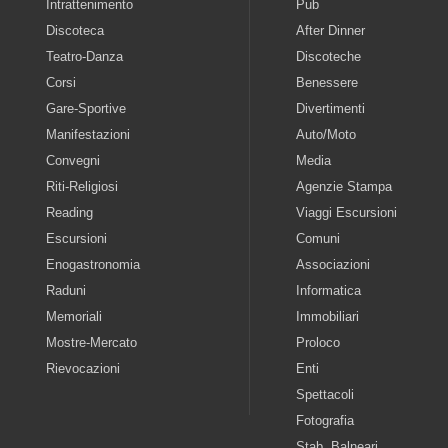
Intrattenimento
Pub
Discoteca
After Dinner
Teatro-Danza
Discoteche
Corsi
Benessere
Gare-Sportive
Divertimenti
Manifestazioni
Auto/Moto
Convegni
Media
Riti-Religiosi
Agenzie Stampa
Reading
Viaggi Escursioni
Escursioni
Comuni
Enogastronomia
Associazioni
Raduni
Informatica
Memoriali
Immobiliari
Mostre-Mercato
Proloco
Rievocazioni
Enti
Spettacoli
Fotografia
Stab. Balneari