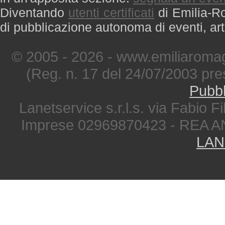
Diventando
utenti certificati
di Emilia-Ro
di pubblicazione autonoma di eventi, art
© 2005 - 2026 - www.emiliaromag
(Reg. n. 17 del 24/07/2003 pre
Pubbl
Lanetservice s.r.l.s. via Fabio Fi
Imprese 02969870423 - REA A
LAN