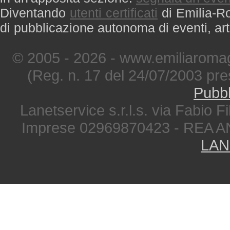
Diventando
utenti certificati
di Emilia-Ro
di pubblicazione autonoma di eventi, art
© 2005 - 2026 - www.emiliaromag
(Reg. n. 17 del 24/07/2003 pre
Pubbl
Lanetservice s.r.l.s. via Fabio Fi
Imprese 02969870423 - REA A
LAN