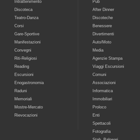
Intrattenimento
Pub
Discoteca
After Dinner
Teatro-Danza
Discoteche
Corsi
Benessere
Gare-Sportive
Divertimenti
Manifestazioni
Auto/Moto
Convegni
Media
Riti-Religiosi
Agenzie Stampa
Reading
Viaggi Escursioni
Escursioni
Comuni
Enogastronomia
Associazioni
Raduni
Informatica
Memoriali
Immobiliari
Mostre-Mercato
Proloco
Rievocazioni
Enti
Spettacoli
Fotografia
Stab. Balneari