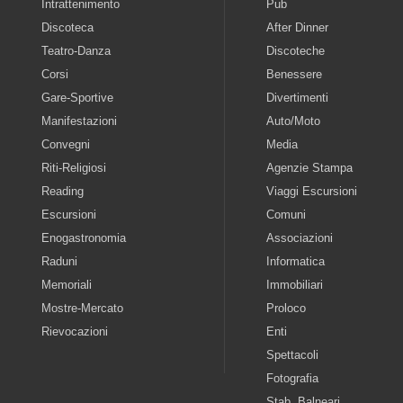
Intrattenimento
Pub
Discoteca
After Dinner
Teatro-Danza
Discoteche
Corsi
Benessere
Gare-Sportive
Divertimenti
Manifestazioni
Auto/Moto
Convegni
Media
Riti-Religiosi
Agenzie Stampa
Reading
Viaggi Escursioni
Escursioni
Comuni
Enogastronomia
Associazioni
Raduni
Informatica
Memoriali
Immobiliari
Mostre-Mercato
Proloco
Rievocazioni
Enti
Spettacoli
Fotografia
Stab. Balneari