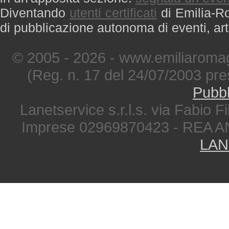
Diventando
utenti certificati
di Emilia-Ro
di pubblicazione autonoma di eventi, art
© 2005 - 2026 - www.emiliaromag
(Reg. n. 17 del 24/07/2003 pre
Pubbl
Lanetservice s.r.l.s. via Fabio Fi
Imprese 02969870423 - REA A
LAN