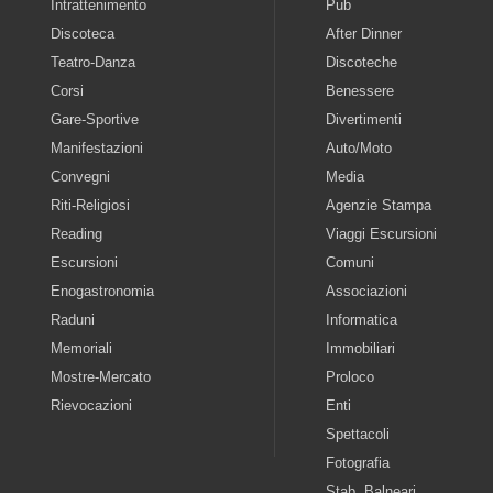
Intrattenimento
Pub
Discoteca
After Dinner
Teatro-Danza
Discoteche
Corsi
Benessere
Gare-Sportive
Divertimenti
Manifestazioni
Auto/Moto
Convegni
Media
Riti-Religiosi
Agenzie Stampa
Reading
Viaggi Escursioni
Escursioni
Comuni
Enogastronomia
Associazioni
Raduni
Informatica
Memoriali
Immobiliari
Mostre-Mercato
Proloco
Rievocazioni
Enti
Spettacoli
Fotografia
Stab. Balneari