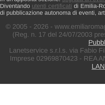
Diventando
utenti certificati
di Emilia-Ro
di pubblicazione autonoma di eventi, art
© 2005 - 2026 - www.emiliaromag
(Reg. n. 17 del 24/07/2003 pre
Pubbl
Lanetservice s.r.l.s. via Fabio Fi
Imprese 02969870423 - REA A
LAN