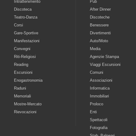
Intrattenimento
Pub
Discoteca
After Dinner
Teatro-Danza
Discoteche
Corsi
Benessere
Gare-Sportive
Divertimenti
Manifestazioni
Auto/Moto
Convegni
Media
Riti-Religiosi
Agenzie Stampa
Reading
Viaggi Escursioni
Escursioni
Comuni
Enogastronomia
Associazioni
Raduni
Informatica
Memoriali
Immobiliari
Mostre-Mercato
Proloco
Rievocazioni
Enti
Spettacoli
Fotografia
Stab. Balneari