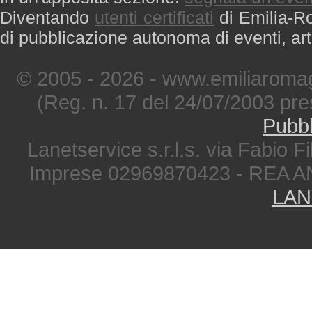
Diventando
utenti certificati
di Emilia-Ro
di pubblicazione autonoma di eventi, art
© 2005 - 2026 - www.emiliaromag
(Reg. n. 17 del 24/07/2003 pre
Pubbl
Lanetservice s.r.l.s. via Fabio Fi
Imprese 02969870423 - REA A
LAN