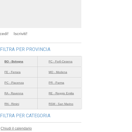
cedi!
Iscriviti!
FILTRA PER PROVINCIA
BO - Bologna
FC - Forlì-Cesena
FE - Ferrara
MO - Modena
PC - Piacenza
PR - Parma
RA - Ravenna
RE - Reggio Emilia
RN - Rimini
RSM - San Marino
FILTRA PER CATEGORIA
Chiudi il calendario