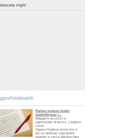
alancata night
pprofondimenti
Parlare inglese livello
madrelingua: i...
Maggiore accesso a
opportunita' di lavoro. L'inglese
come...
Sapere l'inglese ormai non è
più un optional, soprattutto
quando si cerca di&nbsp;fare