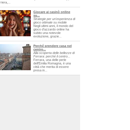
riera,...
Giocare ai casinò online
su...
Strategie per un'esperienza di
gioco ottimale su mobile
Negli ultimi anni, il mondo del
gioco d'azzardo online ha
subito una notevole
evoluzione, grazie...
Perché prendere casa nel
centro...
Alla scoperta delle bellezze di
Ferrara: perché il centro...
Ferrara, una delle perle
dell'Emilia Romagna, è una
città che merita di essere
presa in...