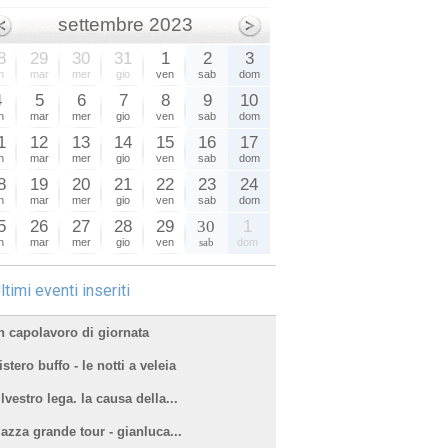
settembre 2023
8
29
30
31
1
2
3
n
mar
mer
gio
ven
sab
dom
4
5
6
7
8
9
10
n
mar
mer
gio
ven
sab
dom
1
12
13
14
15
16
17
n
mar
mer
gio
ven
sab
dom
8
19
20
21
22
23
24
n
mar
mer
gio
ven
sab
dom
5
26
27
28
29
30
1
n
mar
mer
gio
ven
sab
dom
ltimi eventi inseriti
n capolavoro di giornata
stero buffo - le notti a veleia
lvestro lega. la causa della...
iazza grande tour - gianluca...