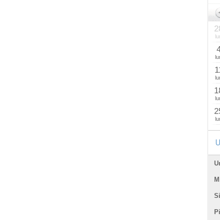
2
lu
lu
1
lu
1
lu
2
lu
U
U
Mi
Si
P