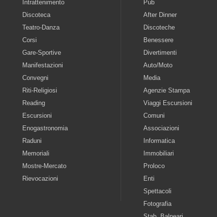
Intrattenimento
Pub
Discoteca
After Dinner
Teatro-Danza
Discoteche
Corsi
Benessere
Gare-Sportive
Divertimenti
Manifestazioni
Auto/Moto
Convegni
Media
Riti-Religiosi
Agenzie Stampa
Reading
Viaggi Escursioni
Escursioni
Comuni
Enogastronomia
Associazioni
Raduni
Informatica
Memoriali
Immobiliari
Mostre-Mercato
Proloco
Rievocazioni
Enti
Spettacoli
Fotografia
Stab. Balneari