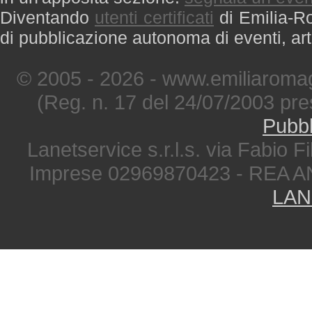
Diventando
utenti certificati
di Emilia-Ro
di pubblicazione autonoma di eventi, art
© 2005 - 2026 - www.emiliaromag
(Reg. n. 17 del 24/07/2003 pre
Pubbl
Lanetservice s.r.l.s. via Fabio Fi
Imprese 02969870423 - REA A
LAN