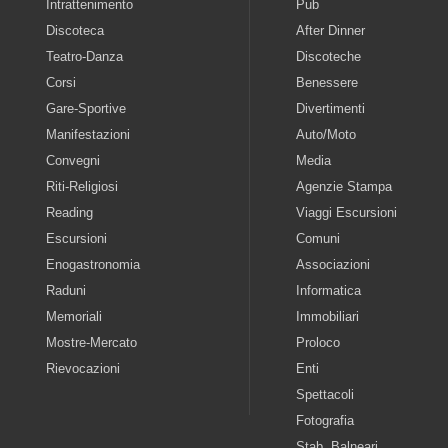
Intrattenimento
Pub
Discoteca
After Dinner
Teatro-Danza
Discoteche
Corsi
Benessere
Gare-Sportive
Divertimenti
Manifestazioni
Auto/Moto
Convegni
Media
Riti-Religiosi
Agenzie Stampa
Reading
Viaggi Escursioni
Escursioni
Comuni
Enogastronomia
Associazioni
Raduni
Informatica
Memoriali
Immobiliari
Mostre-Mercato
Proloco
Rievocazioni
Enti
Spettacoli
Fotografia
Stab. Balneari