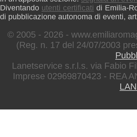
Diventando
utenti certificati
di Emilia-Ro
di pubblicazione autonoma di eventi, art
© 2005 - 2026 - www.emiliaromag
(Reg. n. 17 del 24/07/2003 pre
Pubbl
Lanetservice s.r.l.s. via Fabio Fi
Imprese 02969870423 - REA A
LAN