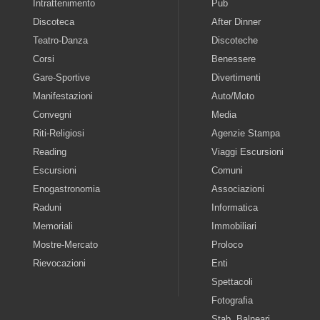
Intrattenimento
Pub
Discoteca
After Dinner
Teatro-Danza
Discoteche
Corsi
Benessere
Gare-Sportive
Divertimenti
Manifestazioni
Auto/Moto
Convegni
Media
Riti-Religiosi
Agenzie Stampa
Reading
Viaggi Escursioni
Escursioni
Comuni
Enogastronomia
Associazioni
Raduni
Informatica
Memoriali
Immobiliari
Mostre-Mercato
Proloco
Rievocazioni
Enti
Spettacoli
Fotografia
Stab. Balneari