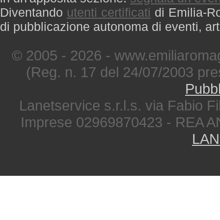
Diventando
utenti certificati
di Emilia-Ro
di pubblicazione autonoma di eventi, art
© 2005 - 2026 - www.emiliaromag
(Reg. n. 17 del 24/07/2003 pre
Pubbl
Lanetservice s.r.l.s. via Fabio Fi
Imprese 02969870423 - REA A
LAN