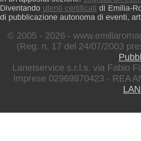
Diventando
utenti certificati
di Emilia-Ro
di pubblicazione autonoma di eventi, art
© 2005 - 2026 - www.emiliaromag
(Reg. n. 17 del 24/07/2003 pre
Pubbl
Lanetservice s.r.l.s. via Fabio Fi
Imprese 02969870423 - REA A
LAN