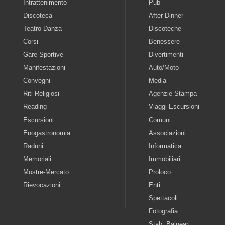
Intrattenimento
Pub
Discoteca
After Dinner
Teatro-Danza
Discoteche
Corsi
Benessere
Gare-Sportive
Divertimenti
Manifestazioni
Auto/Moto
Convegni
Media
Riti-Religiosi
Agenzie Stampa
Reading
Viaggi Escursioni
Escursioni
Comuni
Enogastronomia
Associazioni
Raduni
Informatica
Memoriali
Immobiliari
Mostre-Mercato
Proloco
Rievocazioni
Enti
Spettacoli
Fotografia
Stab. Balneari