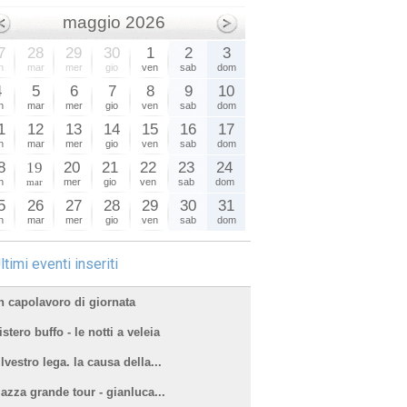
maggio 2026
7
28
29
30
1
2
3
n
mar
mer
gio
ven
sab
dom
4
5
6
7
8
9
10
n
mar
mer
gio
ven
sab
dom
1
12
13
14
15
16
17
n
mar
mer
gio
ven
sab
dom
8
19
20
21
22
23
24
n
mar
mer
gio
ven
sab
dom
5
26
27
28
29
30
31
n
mar
mer
gio
ven
sab
dom
ltimi eventi inseriti
n capolavoro di giornata
stero buffo - le notti a veleia
lvestro lega. la causa della...
iazza grande tour - gianluca...