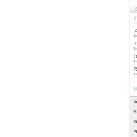
2
lu
lu
1
lu
1
lu
2
lu
U
U
Mi
Si
P