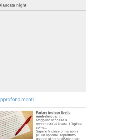
alancata night
pprofondimenti
Parlare inglese livello
madrelingua: i...
Maggiore accesso a
opportunita' di lavoro. L'inglese
come...
Sapere l'inglese ormai non è
più un optional, soprattutto
quando si cerca di&nbsp;fare