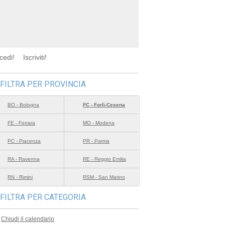
cedi!
Iscriviti!
FILTRA PER PROVINCIA
BO - Bologna
FC - Forlì-Cesena
FE - Ferrara
MO - Modena
PC - Piacenza
PR - Parma
RA - Ravenna
RE - Reggio Emilia
RN - Rimini
RSM - San Marino
FILTRA PER CATEGORIA
Chiudi il calendario