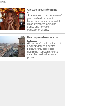
riera,...
Giocare ai casinò online
su...
Strategie per un'esperienza di
gioco ottimale su mobile
Negli ultimi anni, il mondo del
gioco d'azzardo online ha
subito una notevole
evoluzione, grazie...
Perché prendere casa nel
centro...
Alla scoperta delle bellezze di
Ferrara: perché il centro...
Ferrara, una delle perle
dell'Emilia Romagna, è una
città che merita di essere
presa in...