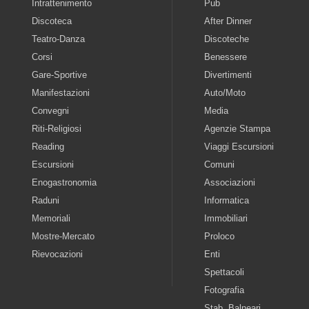
Intrattenimento
Pub
Discoteca
After Dinner
Teatro-Danza
Discoteche
Corsi
Benessere
Gare-Sportive
Divertimenti
Manifestazioni
Auto/Moto
Convegni
Media
Riti-Religiosi
Agenzie Stampa
Reading
Viaggi Escursioni
Escursioni
Comuni
Enogastronomia
Associazioni
Raduni
Informatica
Memoriali
Immobiliari
Mostre-Mercato
Proloco
Rievocazioni
Enti
Spettacoli
Fotografia
Stab. Balneari