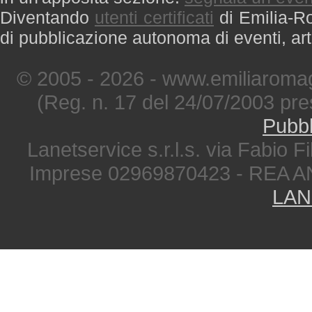
Diventando
utenti certificati
di Emilia-Ro
di pubblicazione autonoma di eventi, art
© 2005 - 2026 - www.emiliaromag
(Reg. n. 17 del 24/07/2003 pre
Pubbl
Lanetservice s.r.l.s. via Fabio Fi
Imprese 02969870423 - REA A
LAN