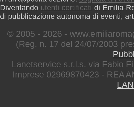
Diventando
utenti certificati
di Emilia-Ro
di pubblicazione autonoma di eventi, art
© 2005 - 2026 - www.emiliaromag
(Reg. n. 17 del 24/07/2003 pre
Pubbl
Lanetservice s.r.l.s. via Fabio Fi
Imprese 02969870423 - REA A
LAN