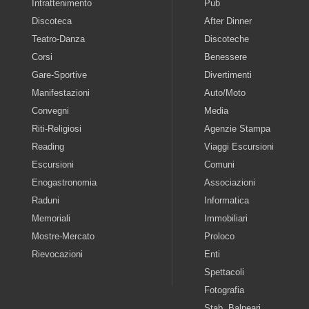
Intrattenimento
Pub
Discoteca
After Dinner
Teatro-Danza
Discoteche
Corsi
Benessere
Gare-Sportive
Divertimenti
Manifestazioni
Auto/Moto
Convegni
Media
Riti-Religiosi
Agenzie Stampa
Reading
Viaggi Escursioni
Escursioni
Comuni
Enogastronomia
Associazioni
Raduni
Informatica
Memoriali
Immobiliari
Mostre-Mercato
Proloco
Rievocazioni
Enti
Spettacoli
Fotografia
Stab. Balneari