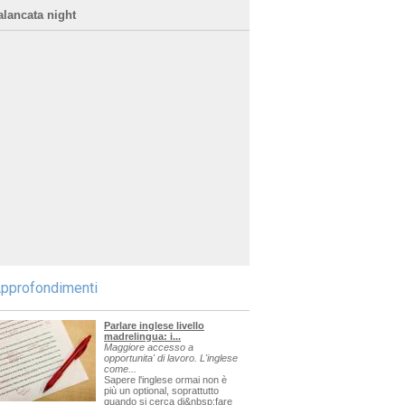
alancata night
pprofondimenti
Parlare inglese livello
madrelingua: i...
Maggiore accesso a
opportunita' di lavoro. L'inglese
come...
Sapere l'inglese ormai non è
più un optional, soprattutto
quando si cerca di&nbsp;fare