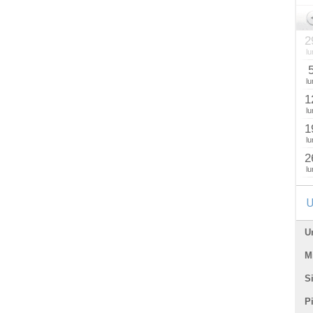
2
lu
lu
1
lu
1
lu
2
lu
U
U
Mi
Si
P