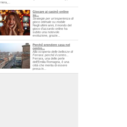
riera,...
Giocare ai casinò online
su...
Strategie per un'esperienza di
gioco ottimale su mobile
Negli ultimi anni, il mondo del
gioco d'azzardo online ha
subito una notevole
evoluzione, grazie...
Perché prendere casa nel
centro...
Alla scoperta delle bellezze di
Ferrara: perché il centro...
Ferrara, una delle perle
dell'Emilia Romagna, è una
città che merita di essere
presa in...