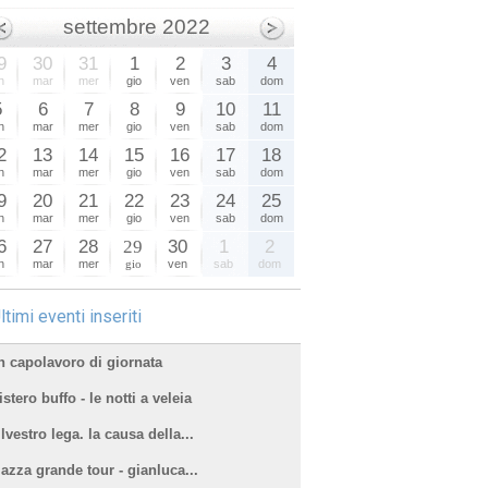
settembre 2022
9
30
31
1
2
3
4
n
mar
mer
gio
ven
sab
dom
5
6
7
8
9
10
11
n
mar
mer
gio
ven
sab
dom
2
13
14
15
16
17
18
n
mar
mer
gio
ven
sab
dom
9
20
21
22
23
24
25
n
mar
mer
gio
ven
sab
dom
6
27
28
29
30
1
2
n
mar
mer
gio
ven
sab
dom
ltimi eventi inseriti
n capolavoro di giornata
stero buffo - le notti a veleia
lvestro lega. la causa della...
iazza grande tour - gianluca...