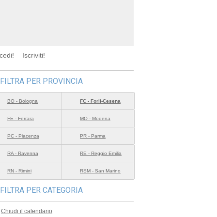
cedi!
Iscriviti!
FILTRA PER PROVINCIA
BO - Bologna
FC - Forlì-Cesena
FE - Ferrara
MO - Modena
PC - Piacenza
PR - Parma
RA - Ravenna
RE - Reggio Emilia
RN - Rimini
RSM - San Marino
FILTRA PER CATEGORIA
Chiudi il calendario