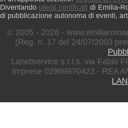
Diventando
utenti certificati
di Emilia-Ro
di pubblicazione autonoma di eventi, art
© 2005 - 2026 - www.emiliaromag
(Reg. n. 17 del 24/07/2003 pre
Pubbl
Lanetservice s.r.l.s. via Fabio Fi
Imprese 02969870423 - REA A
LAN