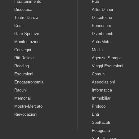
Intrattenimento
Pub
Discoteca
After Dinner
Teatro-Danza
Discoteche
Corsi
Benessere
Gare-Sportive
Divertimenti
Manifestazioni
Auto/Moto
Convegni
Media
Riti-Religiosi
Agenzie Stampa
Reading
Viaggi Escursioni
Escursioni
Comuni
Enogastronomia
Associazioni
Raduni
Informatica
Memoriali
Immobiliari
Mostre-Mercato
Proloco
Rievocazioni
Enti
Spettacoli
Fotografia
Stab. Balneari