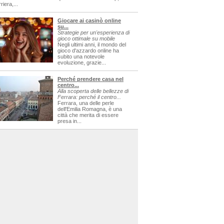
riera,...
Giocare ai casinò online
su...
Strategie per un'esperienza di
gioco ottimale su mobile
Negli ultimi anni, il mondo del
gioco d'azzardo online ha
subito una notevole
evoluzione, grazie...
Perché prendere casa nel
centro...
Alla scoperta delle bellezze di
Ferrara: perché il centro...
Ferrara, una delle perle
dell'Emilia Romagna, è una
città che merita di essere
presa in...