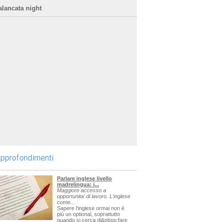
alancata night
pprofondimenti
Parlare inglese livello
madrelingua: i...
Maggiore accesso a
opportunita' di lavoro. L'inglese
come...
Sapere l'inglese ormai non è
più un optional, soprattutto
quando si cerca di&nbsp;fare