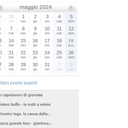
maggio 2024
9
30
1
2
3
4
5
n
mar
mer
gio
ven
sab
dom
6
7
8
9
10
11
12
n
mar
mer
gio
ven
sab
dom
3
14
15
16
17
18
19
n
mar
mer
gio
ven
sab
dom
0
21
22
23
24
25
26
n
mar
mer
gio
ven
sab
dom
7
28
29
30
31
1
2
n
mar
mer
gio
ven
sab
dom
ltimi eventi inseriti
n capolavoro di giornata
stero buffo - le notti a veleia
lvestro lega. la causa della...
iazza grande tour - gianluca...