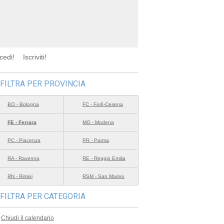
cedi!
Iscriviti!
FILTRA PER PROVINCIA
BO - Bologna
FC - Forlì-Cesena
FE - Ferrara
MO - Modena
PC - Piacenza
PR - Parma
RA - Ravenna
RE - Reggio Emilia
RN - Rimini
RSM - San Marino
FILTRA PER CATEGORIA
Chiudi il calendario