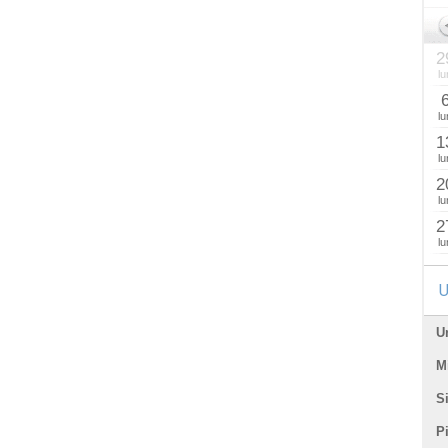
2
lu
lu
1
lu
2
lu
2
lu
U
U
Mi
Si
P