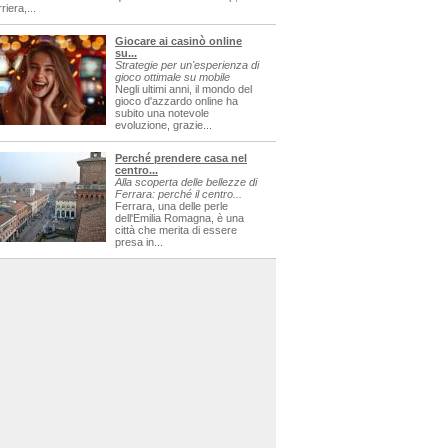
riera,...
Giocare ai casinò online
su...
Strategie per un'esperienza di
gioco ottimale su mobile
Negli ultimi anni, il mondo del
gioco d'azzardo online ha
subito una notevole
evoluzione, grazie...
Perché prendere casa nel
centro...
Alla scoperta delle bellezze di
Ferrara: perché il centro...
Ferrara, una delle perle
dell'Emilia Romagna, è una
città che merita di essere
presa in...