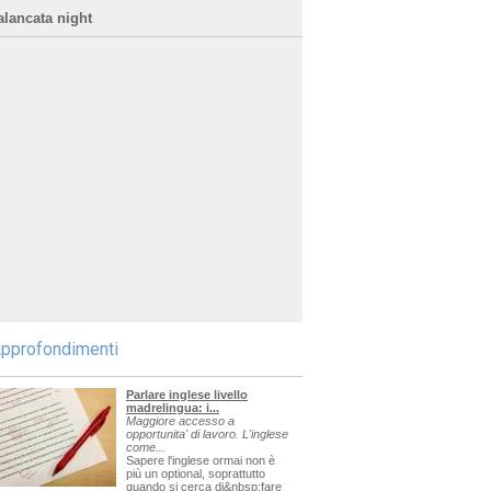
alancata night
pprofondimenti
Parlare inglese livello
madrelingua: i...
Maggiore accesso a
opportunita' di lavoro. L'inglese
come...
Sapere l'inglese ormai non è
più un optional, soprattutto
quando si cerca di&nbsp;fare