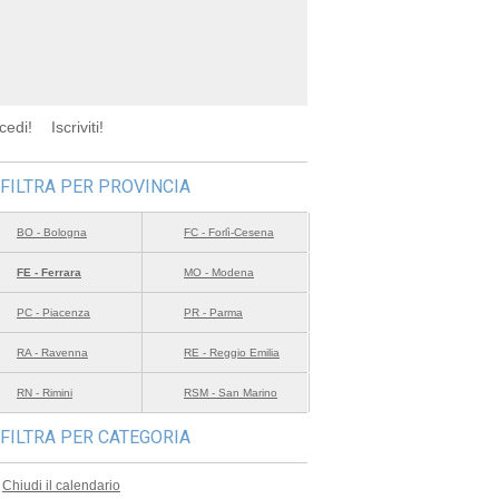
cedi!
Iscriviti!
FILTRA PER PROVINCIA
BO - Bologna
FC - Forlì-Cesena
FE - Ferrara
MO - Modena
PC - Piacenza
PR - Parma
RA - Ravenna
RE - Reggio Emilia
RN - Rimini
RSM - San Marino
FILTRA PER CATEGORIA
Chiudi il calendario