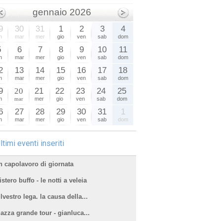
gennaio 2026
9
30
31
1
2
3
4
n
mar
mer
gio
ven
sab
dom
5
6
7
8
9
10
11
n
mar
mer
gio
ven
sab
dom
2
13
14
15
16
17
18
n
mar
mer
gio
ven
sab
dom
9
20
21
22
23
24
25
n
mar
mer
gio
ven
sab
dom
6
27
28
29
30
31
1
n
mar
mer
gio
ven
sab
dom
ltimi eventi inseriti
n capolavoro di giornata
stero buffo - le notti a veleia
lvestro lega. la causa della...
iazza grande tour - gianluca...