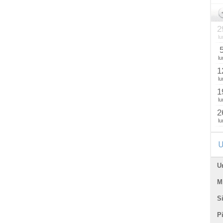
2
lu
lu
1
lu
1
lu
2
lu
U
U
Mi
Si
P