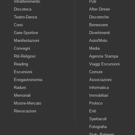
Intrattenimento
Pub
Discoteca
After Dinner
Teatro-Danza
Discoteche
Corsi
Benessere
Gare-Sportive
Divertimenti
Manifestazioni
Auto/Moto
Convegni
Media
Riti-Religiosi
Agenzie Stampa
Reading
Viaggi Escursioni
Escursioni
Comuni
Enogastronomia
Associazioni
Raduni
Informatica
Memoriali
Immobiliari
Mostre-Mercato
Proloco
Rievocazioni
Enti
Spettacoli
Fotografia
Stab. Balneari