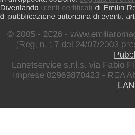
Diventando
utenti certificati
di Emilia-Ro
di pubblicazione autonoma di eventi, art
© 2005 - 2026 - www.emiliaromag
(Reg. n. 17 del 24/07/2003 pre
Pubbl
Lanetservice s.r.l.s. via Fabio Fi
Imprese 02969870423 - REA A
LAN