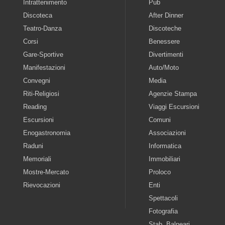
Intrattenimento
Pub
Discoteca
After Dinner
Teatro-Danza
Discoteche
Corsi
Benessere
Gare-Sportive
Divertimenti
Manifestazioni
Auto/Moto
Convegni
Media
Riti-Religiosi
Agenzie Stampa
Reading
Viaggi Escursioni
Escursioni
Comuni
Enogastronomia
Associazioni
Raduni
Informatica
Memoriali
Immobiliari
Mostre-Mercato
Proloco
Rievocazioni
Enti
Spettacoli
Fotografia
Stab. Balneari