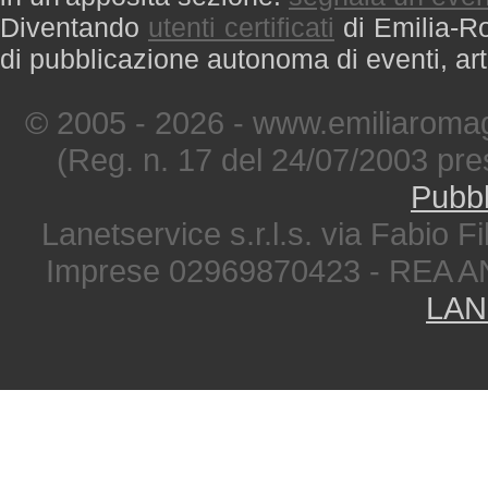
Diventando
utenti certificati
di Emilia-Ro
di pubblicazione autonoma di eventi, art
© 2005 - 2026 - www.emiliaromag
(Reg. n. 17 del 24/07/2003 pre
Pubbl
Lanetservice s.r.l.s. via Fabio Fi
Imprese 02969870423 - REA A
LAN