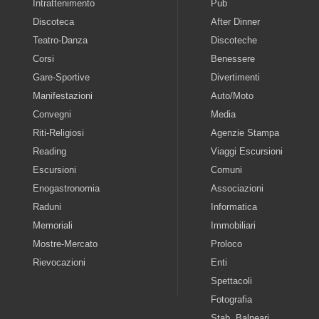
Intrattenimento
Pub
Discoteca
After Dinner
Teatro-Danza
Discoteche
Corsi
Benessere
Gare-Sportive
Divertimenti
Manifestazioni
Auto/Moto
Convegni
Media
Riti-Religiosi
Agenzie Stampa
Reading
Viaggi Escursioni
Escursioni
Comuni
Enogastronomia
Associazioni
Raduni
Informatica
Memoriali
Immobiliari
Mostre-Mercato
Proloco
Rievocazioni
Enti
Spettacoli
Fotografia
Stab. Balneari