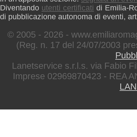
Diventando
utenti certificati
di Emilia-Ro
di pubblicazione autonoma di eventi, art
© 2005 - 2026 - www.emiliaromag
(Reg. n. 17 del 24/07/2003 pre
Pubbl
Lanetservice s.r.l.s. via Fabio Fi
Imprese 02969870423 - REA A
LAN