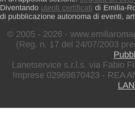
Diventando
utenti certificati
di Emilia-Ro
di pubblicazione autonoma di eventi, art
© 2005 - 2026 - www.emiliaromag
(Reg. n. 17 del 24/07/2003 pre
Pubbl
Lanetservice s.r.l.s. via Fabio Fi
Imprese 02969870423 - REA A
LAN