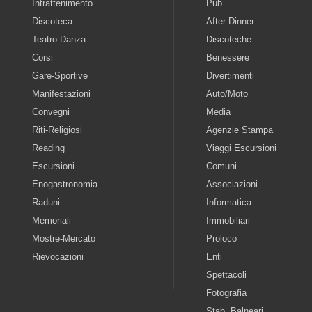
Intrattenimento
Pub
Discoteca
After Dinner
Teatro-Danza
Discoteche
Corsi
Benessere
Gare-Sportive
Divertimenti
Manifestazioni
Auto/Moto
Convegni
Media
Riti-Religiosi
Agenzie Stampa
Reading
Viaggi Escursioni
Escursioni
Comuni
Enogastronomia
Associazioni
Raduni
Informatica
Memoriali
Immobiliari
Mostre-Mercato
Proloco
Rievocazioni
Enti
Spettacoli
Fotografia
Stab. Balneari