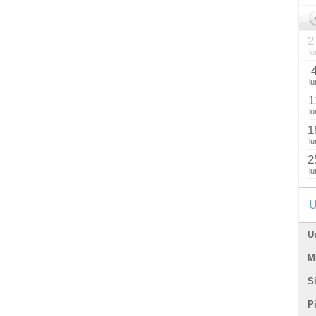
2
lu
lu
1
lu
1
lu
2
lu
U
U
Mi
Si
P