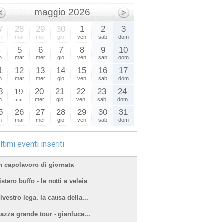
maggio 2026
7
28
29
30
1
2
3
n
mar
mer
gio
ven
sab
dom
4
5
6
7
8
9
10
n
mar
mer
gio
ven
sab
dom
1
12
13
14
15
16
17
n
mar
mer
gio
ven
sab
dom
8
19
20
21
22
23
24
n
mar
mer
gio
ven
sab
dom
5
26
27
28
29
30
31
n
mar
mer
gio
ven
sab
dom
ltimi eventi inseriti
n capolavoro di giornata
stero buffo - le notti a veleia
lvestro lega. la causa della...
iazza grande tour - gianluca...