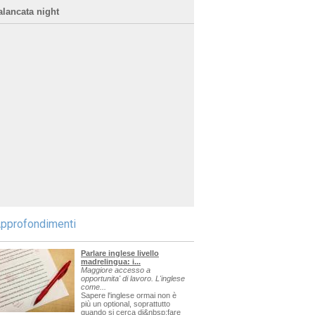
alancata night
pprofondimenti
Parlare inglese livello
madrelingua: i...
Maggiore accesso a
opportunita' di lavoro. L'inglese
come...
Sapere l'inglese ormai non è
più un optional, soprattutto
quando si cerca di&nbsp;fare