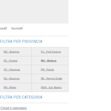
cedi!
Iscriviti!
FILTRA PER PROVINCIA
BO - Bologna
FC - Forlì-Cesena
FE - Ferrara
MO - Modena
PC - Piacenza
PR - Parma
RA - Ravenna
RE - Reggio Emilia
RN - Rimini
RSM - San Marino
FILTRA PER CATEGORIA
Chiudi il calendario