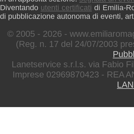
Diventando
utenti certificati
di Emilia-Ro
di pubblicazione autonoma di eventi, art
© 2005 - 2026 - www.emiliaromag
(Reg. n. 17 del 24/07/2003 pre
Pubbl
Lanetservice s.r.l.s. via Fabio Fi
Imprese 02969870423 - REA A
LAN