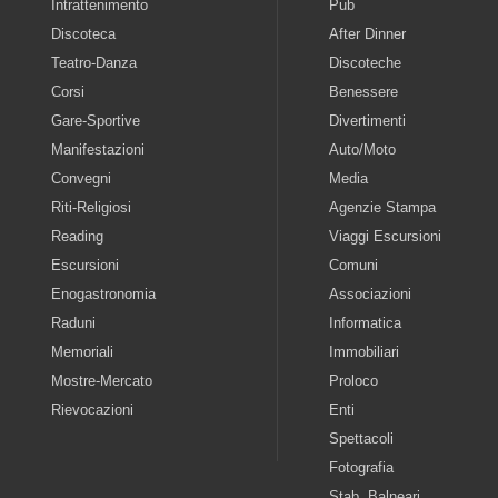
Intrattenimento
Pub
Discoteca
After Dinner
Teatro-Danza
Discoteche
Corsi
Benessere
Gare-Sportive
Divertimenti
Manifestazioni
Auto/Moto
Convegni
Media
Riti-Religiosi
Agenzie Stampa
Reading
Viaggi Escursioni
Escursioni
Comuni
Enogastronomia
Associazioni
Raduni
Informatica
Memoriali
Immobiliari
Mostre-Mercato
Proloco
Rievocazioni
Enti
Spettacoli
Fotografia
Stab. Balneari