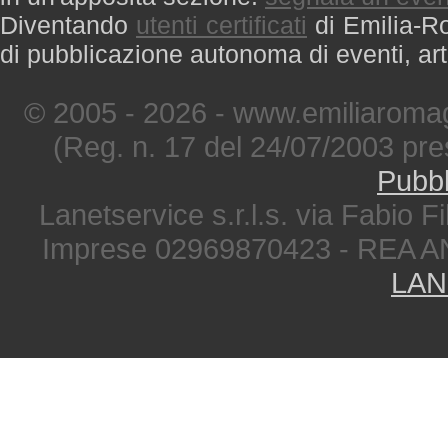
Diventando
utenti certificati
di Emilia-Ro
di pubblicazione autonoma di eventi, art
© 2005 - 2026 - www.emiliaromag
(Reg. n. 17 del 24/07/2003 pre
Pubbl
Lanetservice s.r.l.s. via Fabio Fi
Imprese 02969870423 - REA A
LAN