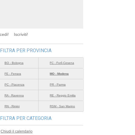
cedi!
Iscriviti!
FILTRA PER PROVINCIA
BO - Bologna
FC - Forlì-Cesena
FE - Ferrara
MO - Modena
PC - Piacenza
PR - Parma
RA - Ravenna
RE - Reggio Emilia
RN - Rimini
RSM - San Marino
FILTRA PER CATEGORIA
Chiudi il calendario