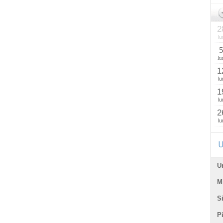
2
lu
lu
1
lu
1
lu
2
lu
U
U
Mi
Si
P