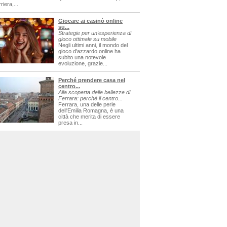
riera,...
Giocare ai casinò online
su...
Strategie per un'esperienza di
gioco ottimale su mobile
Negli ultimi anni, il mondo del
gioco d'azzardo online ha
subito una notevole
evoluzione, grazie...
Perché prendere casa nel
centro...
Alla scoperta delle bellezze di
Ferrara: perché il centro...
Ferrara, una delle perle
dell'Emilia Romagna, è una
città che merita di essere
presa in...