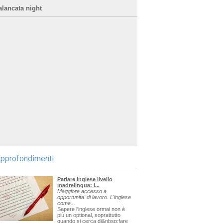
alancata night
pprofondimenti
Parlare inglese livello
madrelingua: i...
Maggiore accesso a
opportunita' di lavoro. L'inglese
come...
Sapere l'inglese ormai non è
più un optional, soprattutto
quando si cerca di&nbsp;fare