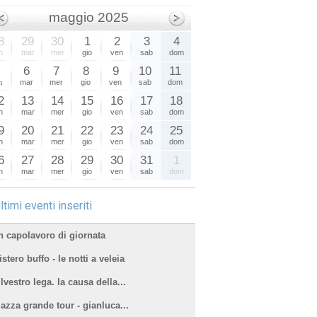
maggio 2025
8
29
30
1
2
3
4
n
mar
mer
gio
ven
sab
dom
5
6
7
8
9
10
11
n
mar
mer
gio
ven
sab
dom
2
13
14
15
16
17
18
n
mar
mer
gio
ven
sab
dom
9
20
21
22
23
24
25
n
mar
mer
gio
ven
sab
dom
6
27
28
29
30
31
1
n
mar
mer
gio
ven
sab
dom
ltimi eventi inseriti
n capolavoro di giornata
stero buffo - le notti a veleia
lvestro lega. la causa della...
iazza grande tour - gianluca...