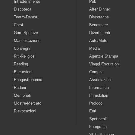
Intrattenimento
Pub
Discoteca
After Dinner
Teatro-Danza
Discoteche
Corsi
Benessere
Gare-Sportive
Divertimenti
Manifestazioni
Auto/Moto
Convegni
Media
Riti-Religiosi
Agenzie Stampa
Reading
Viaggi Escursioni
Escursioni
Comuni
Enogastronomia
Associazioni
Raduni
Informatica
Memoriali
Immobiliari
Mostre-Mercato
Proloco
Rievocazioni
Enti
Spettacoli
Fotografia
Stab. Balneari