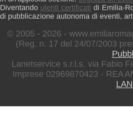
Diventando
utenti certificati
di Emilia-Ro
di pubblicazione autonoma di eventi, art
© 2005 - 2026 - www.emiliaromag
(Reg. n. 17 del 24/07/2003 pre
Pubbl
Lanetservice s.r.l.s. via Fabio Fi
Imprese 02969870423 - REA A
LAN