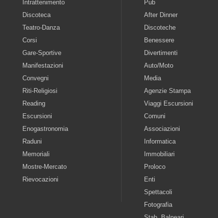
Intrattenimento
Pub
Discoteca
After Dinner
Teatro-Danza
Discoteche
Corsi
Benessere
Gare-Sportive
Divertimenti
Manifestazioni
Auto/Moto
Convegni
Media
Riti-Religiosi
Agenzie Stampa
Reading
Viaggi Escursioni
Escursioni
Comuni
Enogastronomia
Associazioni
Raduni
Informatica
Memoriali
Immobiliari
Mostre-Mercato
Proloco
Rievocazioni
Enti
Spettacoli
Fotografia
Stab. Balneari