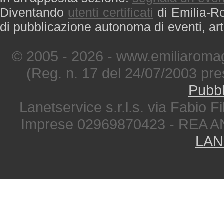
Diventando
utenti certificati
di Emilia-Ro
di pubblicazione autonoma di eventi, art
© 2005 - 2026 - www.emiliaromag
(Reg. n. 17 del 24/07/2003 pre
Pubbl
Lanetservice s.r.l.s. via Fabio Fi
Imprese 02969870423 - REA A
LAN