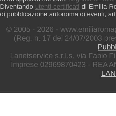
Diventando
utenti certificati
di Emilia-Ro
di pubblicazione autonoma di eventi, art
© 2005 - 2026 - www.emiliaromag
(Reg. n. 17 del 24/07/2003 pre
Pubbl
Lanetservice s.r.l.s. via Fabio Fi
Imprese 02969870423 - REA A
LAN