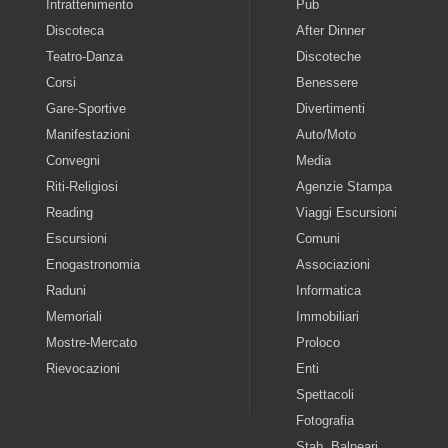
Intrattenimento
Pub
Discoteca
After Dinner
Teatro-Danza
Discoteche
Corsi
Benessere
Gare-Sportive
Divertimenti
Manifestazioni
Auto/Moto
Convegni
Media
Riti-Religiosi
Agenzie Stampa
Reading
Viaggi Escursioni
Escursioni
Comuni
Enogastronomia
Associazioni
Raduni
Informatica
Memoriali
Immobiliari
Mostre-Mercato
Proloco
Rievocazioni
Enti
Spettacoli
Fotografia
Stab. Balneari