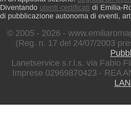
Diventando
utenti certificati
di Emilia-Ro
di pubblicazione autonoma di eventi, art
© 2005 - 2026 - www.emiliaromag
(Reg. n. 17 del 24/07/2003 pre
Pubbl
Lanetservice s.r.l.s. via Fabio Fi
Imprese 02969870423 - REA A
LAN