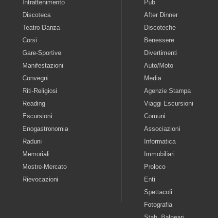
Intrattenimento
Pub
Discoteca
After Dinner
Teatro-Danza
Discoteche
Corsi
Benessere
Gare-Sportive
Divertimenti
Manifestazioni
Auto/Moto
Convegni
Media
Riti-Religiosi
Agenzie Stampa
Reading
Viaggi Escursioni
Escursioni
Comuni
Enogastronomia
Associazioni
Raduni
Informatica
Memoriali
Immobiliari
Mostre-Mercato
Proloco
Rievocazioni
Enti
Spettacoli
Fotografia
Stab. Balneari