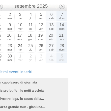
settembre 2025
1
2
3
4
5
6
7
n
mar
mer
gio
ven
sab
dom
8
9
10
11
12
13
14
n
mar
mer
gio
ven
sab
dom
5
16
17
18
19
20
21
n
mar
mer
gio
ven
sab
dom
2
23
24
25
26
27
28
n
mar
mer
gio
ven
sab
dom
9
30
1
2
3
4
5
n
mar
mer
gio
ven
sab
dom
ltimi eventi inseriti
n capolavoro di giornata
stero buffo - le notti a veleia
lvestro lega. la causa della...
iazza grande tour - gianluca...