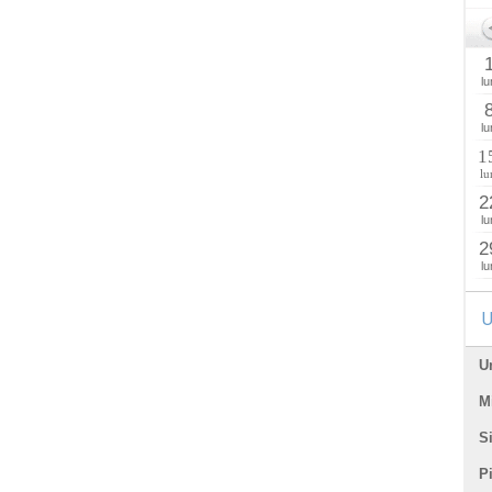
lu
lu
1
lu
2
lu
2
lu
U
U
Mi
Si
P