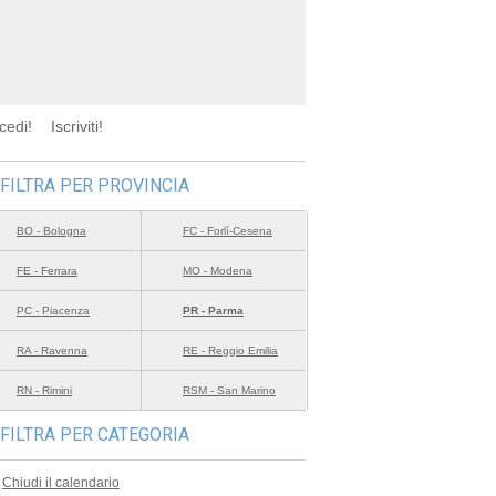
cedi!
Iscriviti!
FILTRA PER PROVINCIA
BO - Bologna
FC - Forlì-Cesena
FE - Ferrara
MO - Modena
PC - Piacenza
PR - Parma
RA - Ravenna
RE - Reggio Emilia
RN - Rimini
RSM - San Marino
FILTRA PER CATEGORIA
Chiudi il calendario