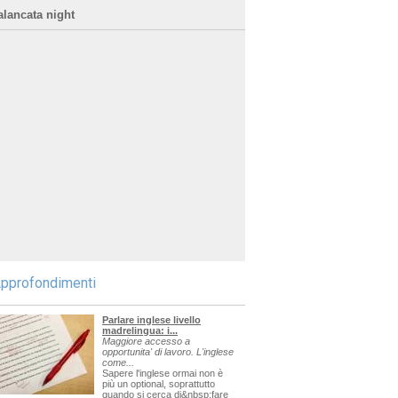
alancata night
pprofondimenti
Parlare inglese livello
madrelingua: i...
Maggiore accesso a
opportunita' di lavoro. L'inglese
come...
Sapere l'inglese ormai non è
più un optional, soprattutto
quando si cerca di&nbsp;fare