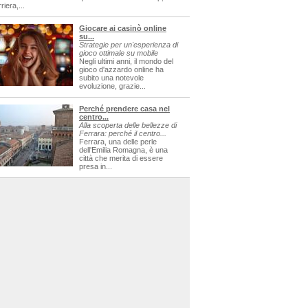
riera,...
Giocare ai casinò online
su...
Strategie per un'esperienza di
gioco ottimale su mobile
Negli ultimi anni, il mondo del
gioco d'azzardo online ha
subito una notevole
evoluzione, grazie...
Perché prendere casa nel
centro...
Alla scoperta delle bellezze di
Ferrara: perché il centro...
Ferrara, una delle perle
dell'Emilia Romagna, è una
città che merita di essere
presa in...