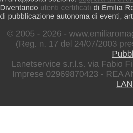
Diventando
utenti certificati
di Emilia-Ro
di pubblicazione autonoma di eventi, art
© 2005 - 2026 - www.emiliaromag
(Reg. n. 17 del 24/07/2003 pre
Pubbl
Lanetservice s.r.l.s. via Fabio Fi
Imprese 02969870423 - REA A
LAN