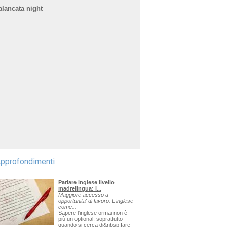
alancata night
pprofondimenti
Parlare inglese livello
madrelingua: i...
Maggiore accesso a
opportunita' di lavoro. L'inglese
come...
Sapere l'inglese ormai non è
più un optional, soprattutto
quando si cerca di&nbsp;fare