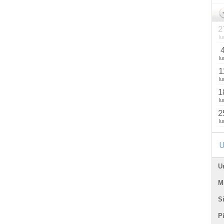
2
lu
lu
1
lu
1
lu
2
lu
U
U
Mi
Si
P