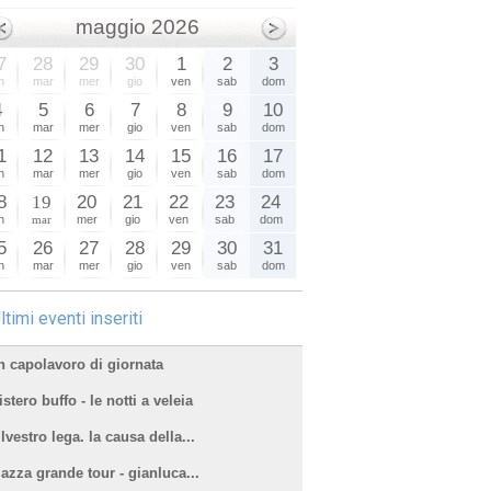
maggio 2026
7
28
29
30
1
2
3
n
mar
mer
gio
ven
sab
dom
4
5
6
7
8
9
10
n
mar
mer
gio
ven
sab
dom
1
12
13
14
15
16
17
n
mar
mer
gio
ven
sab
dom
8
19
20
21
22
23
24
n
mar
mer
gio
ven
sab
dom
5
26
27
28
29
30
31
n
mar
mer
gio
ven
sab
dom
ltimi eventi inseriti
n capolavoro di giornata
stero buffo - le notti a veleia
lvestro lega. la causa della...
iazza grande tour - gianluca...