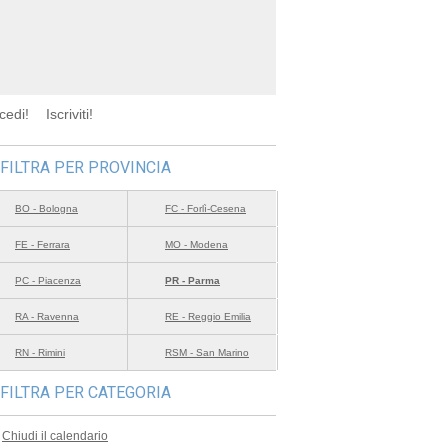
cedi!
Iscriviti!
FILTRA PER PROVINCIA
BO - Bologna
FC - Forlì-Cesena
FE - Ferrara
MO - Modena
PC - Piacenza
PR - Parma
RA - Ravenna
RE - Reggio Emilia
RN - Rimini
RSM - San Marino
FILTRA PER CATEGORIA
Chiudi il calendario