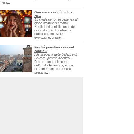
riera,...
Giocare ai casinò online
su...
Strategie per un'esperienza di
gioco ottimale su mobile
Negli ultimi anni, il mondo del
gioco d'azzardo online ha
subito una notevole
evoluzione, grazie...
Perché prendere casa nel
centro...
Alla scoperta delle bellezze di
Ferrara: perché il centro...
Ferrara, una delle perle
dell'Emilia Romagna, è una
città che merita di essere
presa in...