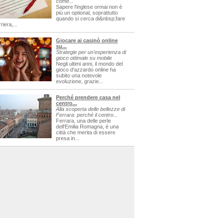
come...
Sapere l'inglese ormai non è
più un optional, soprattutto
quando si cerca di&nbsp;fare
riera,...
Giocare ai casinò online
su...
Strategie per un'esperienza di
gioco ottimale su mobile
Negli ultimi anni, il mondo del
gioco d'azzardo online ha
subito una notevole
evoluzione, grazie...
Perché prendere casa nel
centro...
Alla scoperta delle bellezze di
Ferrara: perché il centro...
Ferrara, una delle perle
dell'Emilia Romagna, è una
città che merita di essere
presa in...