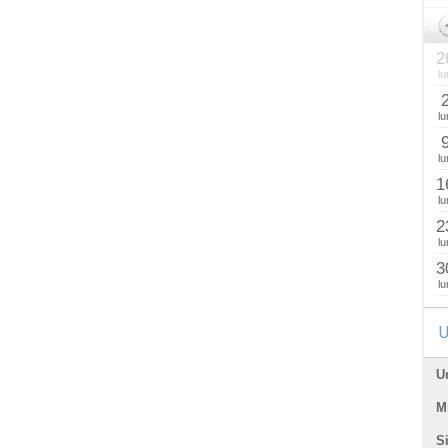
2
lu
lu
lu
1
lu
2
lu
3
lu
U
U
Mi
Si