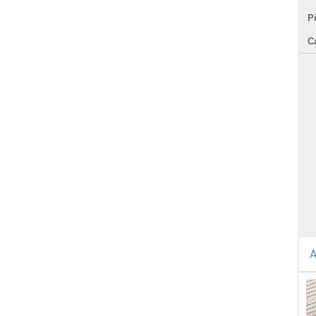
P
C
A