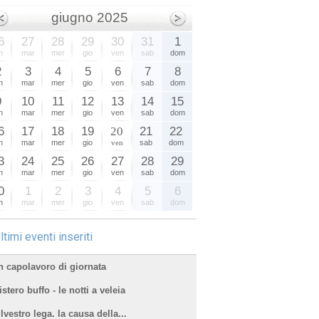
giugno 2025
6
27
28
29
30
31
1
n
mar
mer
gio
ven
sab
dom
2
3
4
5
6
7
8
n
mar
mer
gio
ven
sab
dom
9
10
11
12
13
14
15
n
mar
mer
gio
ven
sab
dom
6
17
18
19
20
21
22
n
mar
mer
gio
ven
sab
dom
3
24
25
26
27
28
29
n
mar
mer
gio
ven
sab
dom
0
1
2
3
4
5
6
n
mar
mer
gio
ven
sab
dom
ltimi eventi inseriti
n capolavoro di giornata
stero buffo - le notti a veleia
lvestro lega. la causa della...