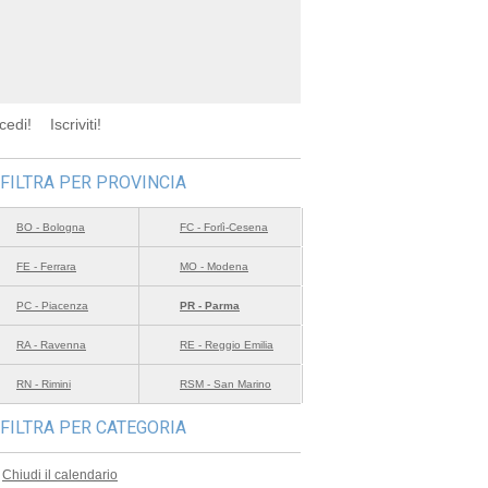
cedi!
Iscriviti!
FILTRA PER PROVINCIA
BO - Bologna
FC - Forlì-Cesena
FE - Ferrara
MO - Modena
PC - Piacenza
PR - Parma
RA - Ravenna
RE - Reggio Emilia
RN - Rimini
RSM - San Marino
FILTRA PER CATEGORIA
Chiudi il calendario