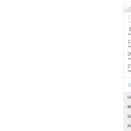
2
lu
lu
1
lu
2
lu
2
lu
U
U
Mi
Si
P