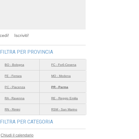
cedi!
Iscriviti!
FILTRA PER PROVINCIA
BO - Bologna
FC - Forlì-Cesena
FE - Ferrara
MO - Modena
PC - Piacenza
PR - Parma
RA - Ravenna
RE - Reggio Emilia
RN - Rimini
RSM - San Marino
FILTRA PER CATEGORIA
Chiudi il calendario