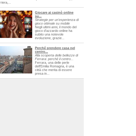
riera,...
Giocare ai casinò online
su...
Strategie per un'esperienza di
gioco ottimale su mobile
Negli ultimi anni, il mondo del
gioco d'azzardo online ha
subito una notevole
evoluzione, grazie...
Perché prendere casa nel
centro...
Alla scoperta delle bellezze di
Ferrara: perché il centro...
Ferrara, una delle perle
dell'Emilia Romagna, è una
città che merita di essere
presa in...