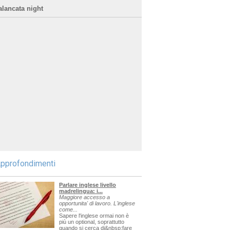
alancata night
pprofondimenti
Parlare inglese livello
madrelingua: i...
Maggiore accesso a
opportunita' di lavoro. L'inglese
come...
Sapere l'inglese ormai non è
più un optional, soprattutto
quando si cerca di&nbsp;fare