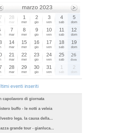
marzo 2023
7
28
1
2
3
4
5
n
mar
mer
gio
ven
sab
dom
6
7
8
9
10
11
12
n
mar
mer
gio
ven
sab
dom
3
14
15
16
17
18
19
n
mar
mer
gio
ven
sab
dom
0
21
22
23
24
25
26
n
mar
mer
gio
ven
sab
dom
7
28
29
30
31
1
2
n
mar
mer
gio
ven
sab
dom
ltimi eventi inseriti
n capolavoro di giornata
stero buffo - le notti a veleia
lvestro lega. la causa della...
iazza grande tour - gianluca...