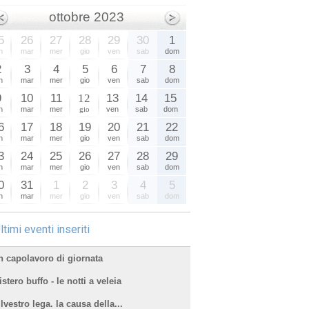
ottobre 2023
5
26
27
28
29
30
1
n
mar
mer
gio
ven
sab
dom
2
3
4
5
6
7
8
n
mar
mer
gio
ven
sab
dom
9
10
11
12
13
14
15
n
mar
mer
gio
ven
sab
dom
6
17
18
19
20
21
22
n
mar
mer
gio
ven
sab
dom
3
24
25
26
27
28
29
n
mar
mer
gio
ven
sab
dom
0
31
1
2
3
4
5
n
mar
mer
gio
ven
sab
dom
ltimi eventi inseriti
n capolavoro di giornata
stero buffo - le notti a veleia
lvestro lega. la causa della...