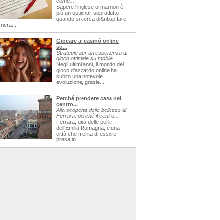
come...
Sapere l'inglese ormai non è
più un optional, soprattutto
quando si cerca di&nbsp;fare
riera,...
Giocare ai casinò online
su...
Strategie per un'esperienza di
gioco ottimale su mobile
Negli ultimi anni, il mondo del
gioco d'azzardo online ha
subito una notevole
evoluzione, grazie...
Perché prendere casa nel
centro...
Alla scoperta delle bellezze di
Ferrara: perché il centro...
Ferrara, una delle perle
dell'Emilia Romagna, è una
città che merita di essere
presa in...