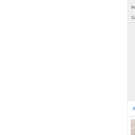
P
C
A