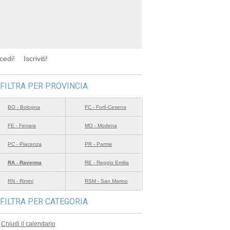
cedi!
Iscriviti!
FILTRA PER PROVINCIA
BO - Bologna
FC - Forlì-Cesena
FE - Ferrara
MO - Modena
PC - Piacenza
PR - Parma
RA - Ravenna
RE - Reggio Emilia
RN - Rimini
RSM - San Marino
FILTRA PER CATEGORIA
Chiudi il calendario