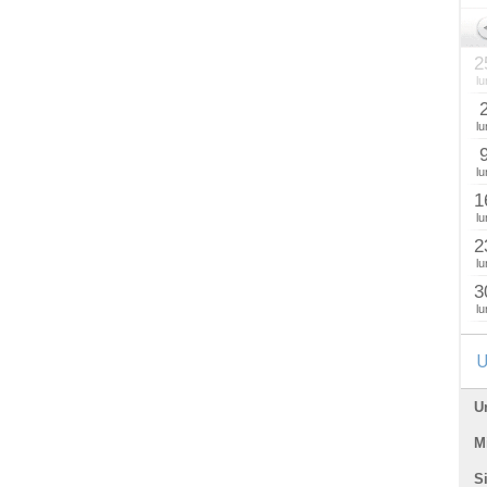
2
lu
lu
lu
1
lu
2
lu
3
lu
U
U
Mi
Si