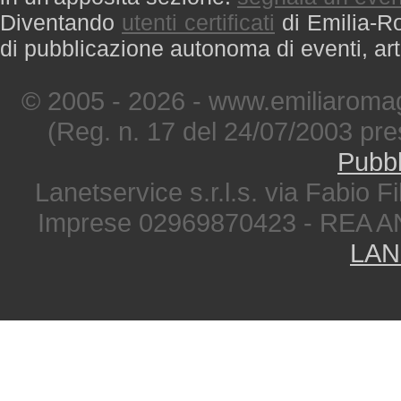
Diventando
utenti certificati
di Emilia-Ro
di pubblicazione autonoma di eventi, art
© 2005 - 2026 - www.emiliaromag
(Reg. n. 17 del 24/07/2003 pre
Pubbl
Lanetservice s.r.l.s. via Fabio Fi
Imprese 02969870423 - REA A
LAN