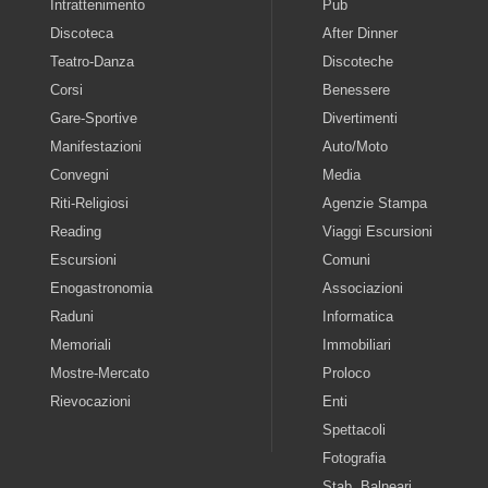
Intrattenimento
Pub
Discoteca
After Dinner
Teatro-Danza
Discoteche
Corsi
Benessere
Gare-Sportive
Divertimenti
Manifestazioni
Auto/Moto
Convegni
Media
Riti-Religiosi
Agenzie Stampa
Reading
Viaggi Escursioni
Escursioni
Comuni
Enogastronomia
Associazioni
Raduni
Informatica
Memoriali
Immobiliari
Mostre-Mercato
Proloco
Rievocazioni
Enti
Spettacoli
Fotografia
Stab. Balneari