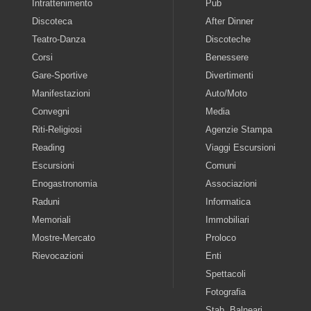
Intrattenimento
Pub
Discoteca
After Dinner
Teatro-Danza
Discoteche
Corsi
Benessere
Gare-Sportive
Divertimenti
Manifestazioni
Auto/Moto
Convegni
Media
Riti-Religiosi
Agenzie Stampa
Reading
Viaggi Escursioni
Escursioni
Comuni
Enogastronomia
Associazioni
Raduni
Informatica
Memoriali
Immobiliari
Mostre-Mercato
Proloco
Rievocazioni
Enti
Spettacoli
Fotografia
Stab. Balneari