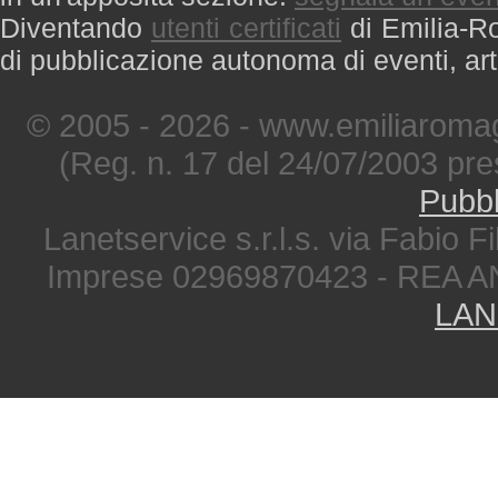
Diventando
utenti certificati
di Emilia-Ro
di pubblicazione autonoma di eventi, art
© 2005 - 2026 - www.emiliaromag
(Reg. n. 17 del 24/07/2003 pre
Pubbl
Lanetservice s.r.l.s. via Fabio Fi
Imprese 02969870423 - REA A
LAN