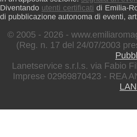
Diventando
utenti certificati
di Emilia-Ro
di pubblicazione autonoma di eventi, art
© 2005 - 2026 - www.emiliaromag
(Reg. n. 17 del 24/07/2003 pre
Pubbl
Lanetservice s.r.l.s. via Fabio Fi
Imprese 02969870423 - REA A
LAN