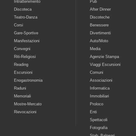
Intrattenimento
Pub
Discoteca
After Dinner
Teatro-Danza
Discoteche
Corsi
Benessere
Gare-Sportive
Divertimenti
Manifestazioni
Auto/Moto
Convegni
Media
Riti-Religiosi
Agenzie Stampa
Reading
Viaggi Escursioni
Escursioni
Comuni
Enogastronomia
Associazioni
Raduni
Informatica
Memoriali
Immobiliari
Mostre-Mercato
Proloco
Rievocazioni
Enti
Spettacoli
Fotografia
Stab. Balneari