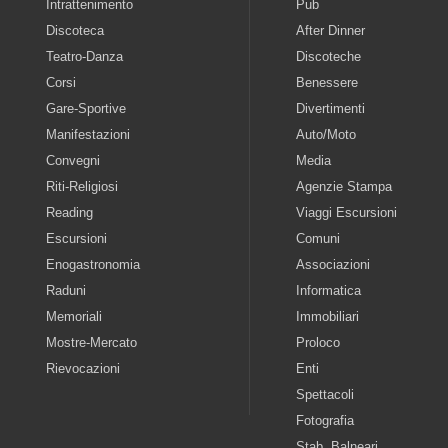
Intrattenimento
Pub
Discoteca
After Dinner
Teatro-Danza
Discoteche
Corsi
Benessere
Gare-Sportive
Divertimenti
Manifestazioni
Auto/Moto
Convegni
Media
Riti-Religiosi
Agenzie Stampa
Reading
Viaggi Escursioni
Escursioni
Comuni
Enogastronomia
Associazioni
Raduni
Informatica
Memoriali
Immobiliari
Mostre-Mercato
Proloco
Rievocazioni
Enti
Spettacoli
Fotografia
Stab. Balneari