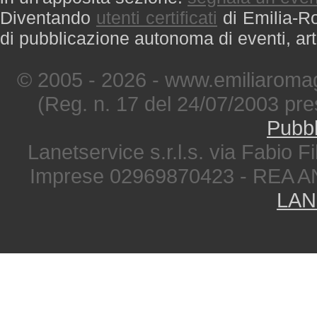
Diventando
utenti certificati
di Emilia-Ro
di pubblicazione autonoma di eventi, art
© 2005 - 2026 - www.emiliaromag
(Reg. n. 17 del 24/07/2003 pre
Pubbl
Lanetservice s.r.l.s. via Fabio Fi
Imprese 02969870423 - REA A
LAN