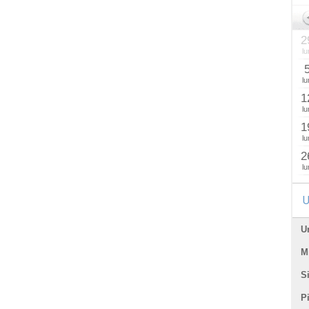
2
lu
lu
1
lu
1
lu
2
lu
U
U
Mi
Si
P