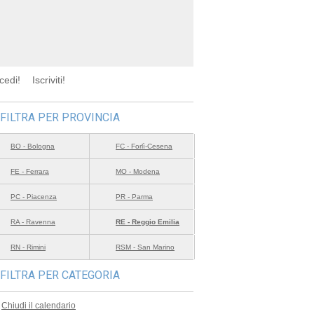
cedi!
Iscriviti!
FILTRA PER PROVINCIA
BO - Bologna
FC - Forlì-Cesena
FE - Ferrara
MO - Modena
PC - Piacenza
PR - Parma
RA - Ravenna
RE - Reggio Emilia
RN - Rimini
RSM - San Marino
FILTRA PER CATEGORIA
Chiudi il calendario