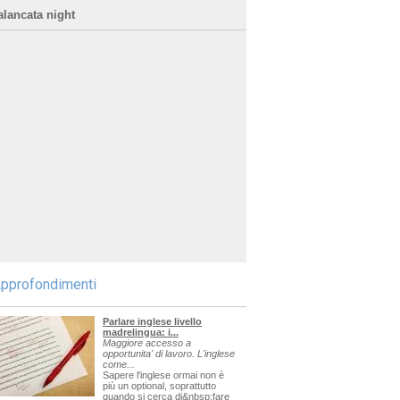
alancata night
pprofondimenti
Parlare inglese livello
madrelingua: i...
Maggiore accesso a
opportunita' di lavoro. L'inglese
come...
Sapere l'inglese ormai non è
più un optional, soprattutto
quando si cerca di&nbsp;fare