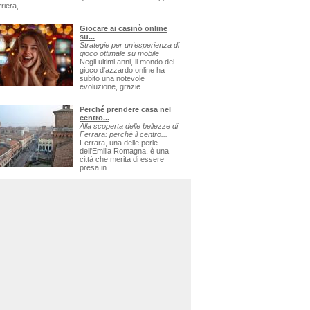
riera,...
Giocare ai casinò online
su...
Strategie per un'esperienza di
gioco ottimale su mobile
Negli ultimi anni, il mondo del
gioco d'azzardo online ha
subito una notevole
evoluzione, grazie...
Perché prendere casa nel
centro...
Alla scoperta delle bellezze di
Ferrara: perché il centro...
Ferrara, una delle perle
dell'Emilia Romagna, è una
città che merita di essere
presa in...