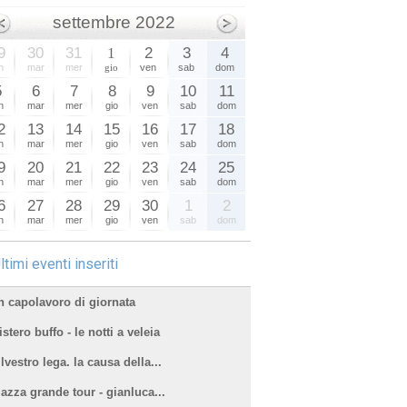
settembre 2022
9
30
31
1
2
3
4
n
mar
mer
gio
ven
sab
dom
5
6
7
8
9
10
11
n
mar
mer
gio
ven
sab
dom
2
13
14
15
16
17
18
n
mar
mer
gio
ven
sab
dom
9
20
21
22
23
24
25
n
mar
mer
gio
ven
sab
dom
6
27
28
29
30
1
2
n
mar
mer
gio
ven
sab
dom
ltimi eventi inseriti
n capolavoro di giornata
stero buffo - le notti a veleia
lvestro lega. la causa della...
iazza grande tour - gianluca...