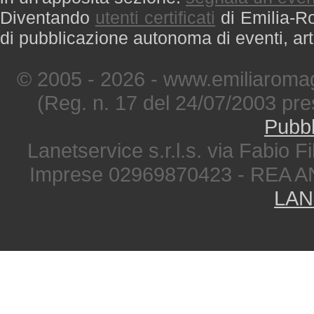
Diventando
utenti certificati
di Emilia-Ro
di pubblicazione autonoma di eventi, art
© 2005 - 2026 - www.emiliaromag
(Reg. n. 17 del 24/07/2003 pre
Pubbl
Lanetservice s.r.l.s. via Fabio Fi
Imprese 02969870423 - REA A
LAN