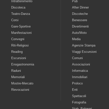
Intrattenimento
Pub
Discoteca
After Dinner
Teatro-Danza
Discoteche
Corsi
Benessere
Gare-Sportive
Divertimenti
Manifestazioni
Auto/Moto
Convegni
Media
Riti-Religiosi
Agenzie Stampa
Reading
Viaggi Escursioni
Escursioni
Comuni
Enogastronomia
Associazioni
Raduni
Informatica
Memoriali
Immobiliari
Mostre-Mercato
Proloco
Rievocazioni
Enti
Spettacoli
Fotografia
Stab. Balneari